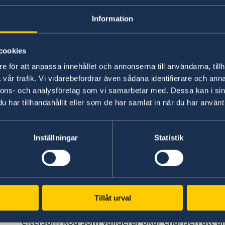
Myndigheten för digital förvaltning har ansvaret 
till digital offentlig service. Om du inte är nöj
Information
kan du kontakta Myndigheten för digital förvalt
cookies
Teknisk information om webbplats
e för att anpassa innehållet och annonserna till användarna, tillh
vår trafik. Vi vidarebefordrar även sådana identifierare och anna
Den här webbplatsen är delvis förenlig med ni
nnons- och analysföretag som vi samarbetar med. Dessa kan i sin
Accessibility Guidelines version 2.1. Vilket inneh
har tillhandahållit eller som de har samlat in när du har använt 
nedan.
Inställningar
Statistik
Kända brister
1. Ett antal bilder på webbplatsen saknar förkla
personer med synnedsättning som använder skärm
bildinnehållet.
Tillåt urval
2. Viss innehållsformatering kan leda till att ko
eftersom kod som validerar ökar chansen att 