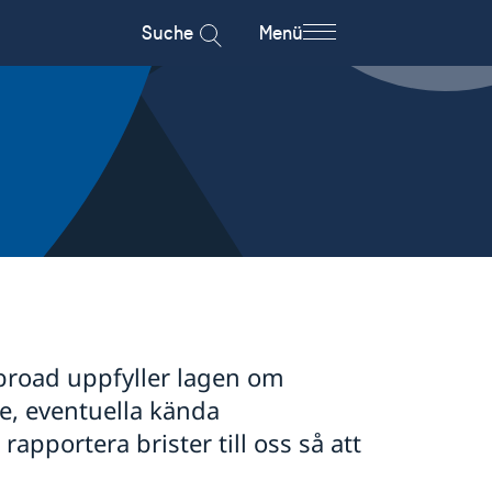
Suche
Menü
broad uppfyller lagen om
ice, eventuella kända
apportera brister till oss så att