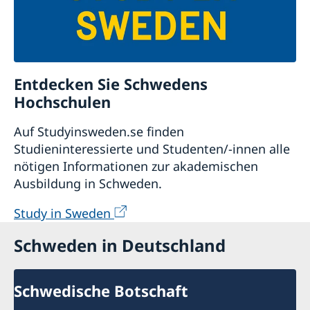
des internationalen Privat- und
Verfahrensrechtes des jeweiligen Landes. Laut
schwedischem Recht findet unabhängig von
seinem letzten gewöhnlichen Aufenthalt das
Entdecken Sie Schwedens
Recht des Staates Anwendung, dessen
Staatsbürgerschaft der Erblasser besaß.
Hochschulen
Auf Studyinsweden.se finden
Studieninteressierte und Studenten/-innen alle
Nachlassaufstellung /
nötigen Informationen zur akademischen
Nachlassinventarverzeichnis
Ausbildung in Schweden.
Study in Sweden
Informationen zum Nachlass-
Inventarverzeichnis und zur
Schweden in Deutschland
Nachlassaufstellung in Schweden finden Sie in
diesen Dokumenten:
Schwedische Botschaft
Nachlass_in_Schweden.PDF