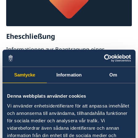
Eheschließung
Informationen zur Beantragung eines
Ehefähigkeitszeugnisses für schwedische
Staatsangehörige
Weitere Informationen
Samtycke
Information
Om
Häufige Fragen
Denna webbplats använder cookies
Aufenthaltsrecht /
Aufenthaltserlaubnis
Vi använder enhetsidentifierare för att anpassa innehållet
och annonserna till användarna, tillhandahålla funktioner
Adressen
Staatsangehörige von EU-
för sociala medier och analysera vår trafik. Vi
Einfuhr und Zollbestimmungen
Mitgliedstaaten
haben das Recht, ohne
Hier finden Sie Adressen zu schwedischen
vidarebefordrar även sådana identifierare och annan
Erbrecht und Nachlass
Aufenthaltsgenehmigung in Schweden zu
information från din enhet till de sociala medier och
Organisationen und Vereine
Im Folgenden erfahren Sie mehr