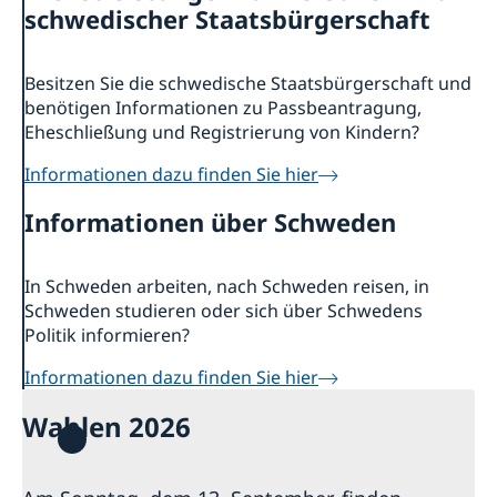
Geänderte Öffnungszeiten
Kontakt & Öffnungszeiten
schwedischer Staatsbürgerschaft
Wahl 2026
Unsere Konsulate
Über uns
Veranstaltungen
Ansprechpartner für die Medien
Stellenanzeigen der Botschaft
Besitzen Sie die schwedische Staatsbürgerschaft und
Die Schwedische Botschaft: Das Gebäude
Schweden in Deutschland
Soziale Medien und Newsletter
benötigen Informationen zu Passbeantragung,
Die Botschafterin
Business Sweden
Eheschließung und Registrierung von Kindern?
Schwedische Handelskammer und Unternehmen
AllBright Stiftung
Informationen dazu finden Sie hier
Freundschaftsvereine
Informationen über Schweden
Sonstige Vereine
Schwedische Kirchen
Lektorate für Schwedisch in Deutschland
In Schweden arbeiten, nach Schweden reisen, in
Partnerstädte
Schweden studieren oder sich über Schwedens
Schulen
Politik informieren?
Schwedisch einkaufen
Deutschland in Schweden
Informationen dazu finden Sie hier
Wahlen 2026