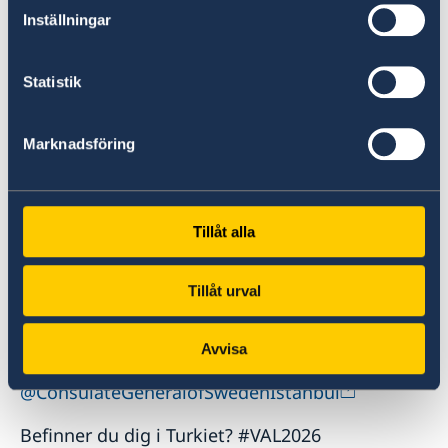
Inställningar
uppehållstillstånd för att bo i Sverige.
Uppehållstillstånd/visum
Statistik
Marknadsföring
Tillåt alla
Bilder © Paulina Cederskär 2020
Tillåt urval
Facebook
Avvisa
@ConsulateGeneralofSwedenIstanbul
Befinner du dig i Turkiet? #VAL2026