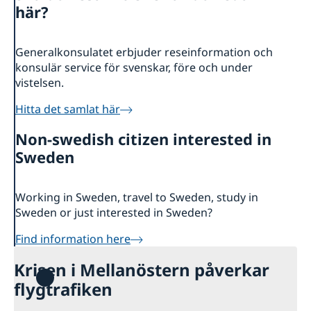
Om oss
här?
Generalkonsuln
Så stöttar vi svenska företag
GDPR
Vi är en resurs för svenska företag
Aktuellt
Generalkonsulatet erbjuder reseinformation och
Team Sweden
konsulär service för svenskar, före och under
Så kan du få stöd
vistelsen.
Svenska företag i Turkiet
Hitta det samlat här
Anmäl handelshinder
Non-swedish citizen interested in
Sweden
Working in Sweden, travel to Sweden, study in
Sweden or just interested in Sweden?
Find information here
Krisen i Mellanöstern påverkar
flygtrafiken