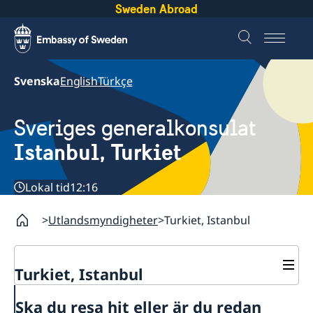
Sweden Abroad
Svenska
English
Türkçe
Sveriges generalkonsulat
Istanbul, Turkiet
Lokal tid
12:16
Utlandsmyndigheter
Turkiet, Istanbul
Turkiet, Istanbul
Kontakt
Ska du resa hit eller är du redan