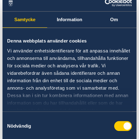
nyfött barn eller en annan svensk medborgare
som aldrig innehaft svenskt pass, nationellt id-
Samtycke
Information
Om
kort eller varit folkbokförda i Sverige, så måste
personen först få ett samordningsnummer. Här
hittar du mer information.
Denna webbplats använder cookies
Samordningsnummer
Vi använder enhetsidentifierare för att anpassa innehållet
och annonserna till användarna, tillhandahålla funktioner
för sociala medier och analysera vår trafik. Vi
vidarebefordrar även sådana identifierare och annan
information från din enhet till de sociala medier och
annons- och analysföretag som vi samarbetar med.
Dessa kan i sin tur kombinera informationen med annan
information som du har tillhandahållit eller som de har
samlat in när du har använt deras tjänster.
Uppehållstillstånd/Visum
Samtyckesval
Nödvändig
Här hittar du information om hur du ansöker
om visum för resa till Sverige och