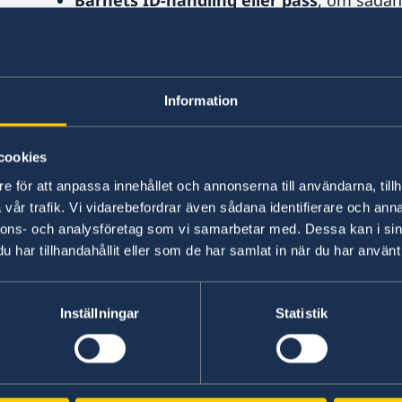
Ifylld blankett
Förnamn och efternamn –
laddas ned från Skatteverket
.
Blanketten "
Medborgarskapsutredning
" 
undertecknad.
Du kan ladda ner blankette
Information
Barnets födelsebevis
Formül A
som hämtas
Födelseutdraget
Doğum Bildirim Formu
, 
cookies
Hämtas på Nüfus-kontoret.
e för att anpassa innehållet och annonserna till användarna, tillh
Turkiska medborgare ska ta med familjebe
vår trafik. Vi vidarebefordrar även sådana identifierare och anna
Vukuatlı
, med information om barnet och 
nnons- och analysföretag som vi samarbetar med. Dessa kan i sin
dokumentet saknar viktiga uppgifter behöv
har tillhandahållit eller som de har samlat in när du har använt 
originaldokument på Nüfus-kontoret. När
om att alla uppgifter om medborgarskap sk
Inställningar
Statistik
inte sker automatiskt. Familjebeviset ska va
av en auktoriserad översättare.
Födelserapporten
Doğum Raporu
från sju
barnet.