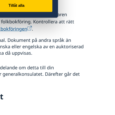
Tillåt alla
 när barnet föddes.
is eftersom passhandläggaren
folkbokföring. Kontrollera att rätt
kbokföringen
.
inal. Dokument på andra språk än
enska eller engelska av en auktoriserad
ka då uppvisas.
elande om detta till din
r generalkonsulatet. Därefter går det
t