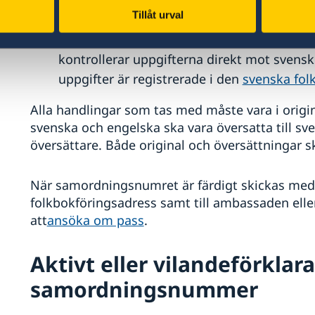
Tillåt urval
Föräldrarnas
vigselbevis
, ifall de var gifta
Du behöver
inte
ta med svenskt personbev
kontrollerar uppgifterna direkt mot svensk 
uppgifter är registrerade i den
svenska fol
Alla handlingar som tas med måste vara i orig
svenska och engelska ska vara översatta till sv
översättare. Både original och översättningar s
När samordningsnumret är färdigt skickas medd
folkbokföringsadress samt till ambassaden elle
att
ansöka om pass
.
Aktivt eller vilandeförklara
samordningsnummer