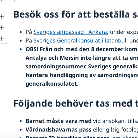
Besök oss för att beställ
På
Sveriges ambassad i Ankara
, under expe
På
Sveriges Generalkonsulat i Istanbul
, un
OBS! Från och med den 8 december komm
Antalya och Mersin inte längre att ta 
samordningsnummer.
Sveriges generalk
hantera handläggning av samordningsn
generalkonsulatet.
Följande behöver tas med t
Barnet
måste vara med
vid ansökan, til
Vårdnadshavarnas pass
eller giltig fotole
Barnets ID-handling eller pass
, om sådan