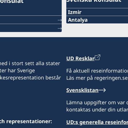
onsulat
Izmir
Antalya
Telefonnummer
Telefonnummer
+90 549 211 79 91
+90 546 242 42 77
E-postadress
consul@swedenizmir.co
E-postadress
UD Resklar
d i stort sett alla stater
consulatesweden@gmail
Telefontid:
ter har Sverige
Få aktuell reseinformatio
måndag - fredag kl. 09.00
ikesrepresentation består
Läs mer på regeringen.se
Telefontid:
Honorärkonsulatet tar en
Svensklistan
måndag - fredag kl 10.00-
Vänligen ring i förväg ell
Lämna uppgifter om var d
Honorärkonsulatet tar en
kontaktas under din utlan
Konsulatet i Izmie kan u
Vänligen ring i förväg ell
sökts vid en ambassad ell
ch representationer:
UD:s generella reseinf
Konsulatet i Antalya kan