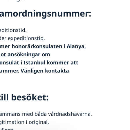
a samordningsnummer:
ditionstid.
der expeditionstid.
er honorärkonsulaten i Alanya,
emot ansökningar om
onsulat i Istanbul kommer att
ummer. Vänligen kontakta
ill besöket:
lsammans med båda vårdnadshavarna.
gitimation i original.
 finns.