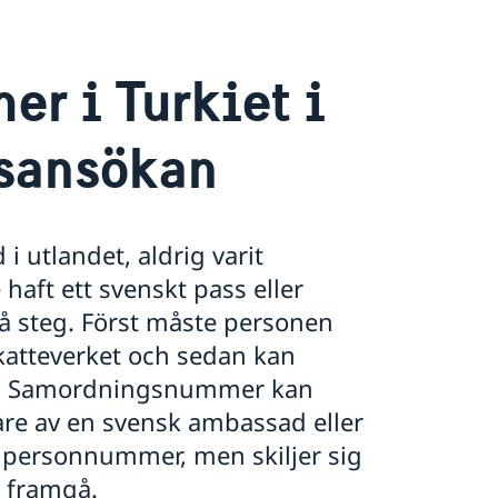
r i Turkiet i
sansökan
 utlandet, aldrig varit
e haft ett svenskt pass eller
vå steg. Först måste personen
katteverket och sedan kan
an. Samordningsnummer kan
re av en svensk ambassad eller
t personnummer, men skiljer sig
r framgå.