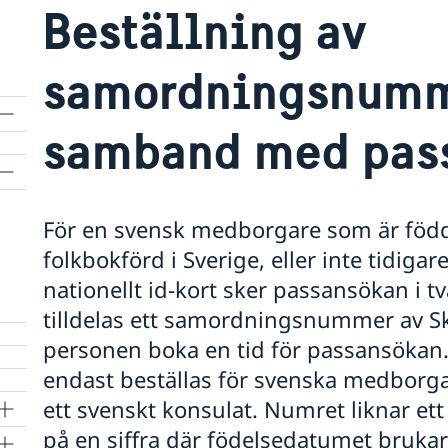
Beställning av
samordningsnumme
samband med pas
För en svensk medborgare som är född i
folkbokförd i Sverige, eller inte tidigar
nationellt id-kort sker passansökan i t
tilldelas ett samordningsnummer av S
personen boka en tid för passansök
endast beställas för svenska medborga
ett svenskt konsulat. Numret liknar et
på en siffra där födelsedatumet bruka