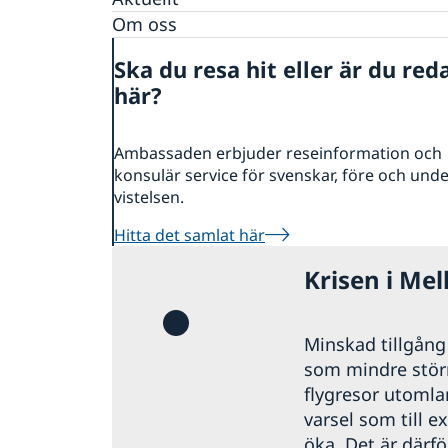
Om oss
Ska du resa hit eller är du red
här?
Ambassaden erbjuder reseinformation och
konsulär service för svenskar, före och und
vistelsen.
Hitta det samlat här
Krisen i Mel
Minskad tillgång t
som mindre störni
flygresor utomla
varsel som till e
öka. Det är därfö