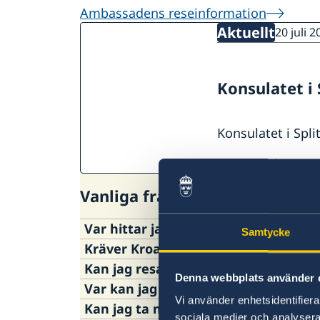
Ambassadens reseinformation
Aktuellt
20 juli 2
Konsulatet i 
Konsulatet i Spli
se alla nyheter
Vanliga frågor
Var hittar jag Reseinformationen?
Samtycke
Kräver Kroatien viss giltighetstid på
Reseinformationen är uppdelad i två d
Kan jag resa på provisoriskt pass till
Den allmänna delen finns på följande l
Huvudsaken är att passet är giltigt vid i
Denna webbplats använder 
Var kan jag ansöka om provisoriskt p
>
Reseinformation
Ja.
Vi använder enhetsidentifierar
Kan jag ta med min hund till Kroatie
På Sveriges ambassad i Zagreb och vid 
sociala medier och analysera 