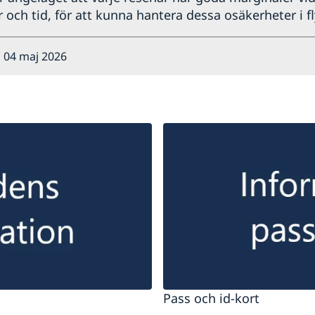
 och tid, för att kunna hantera dessa osäkerheter i fl
 04 maj 2026
Pass och id-kort