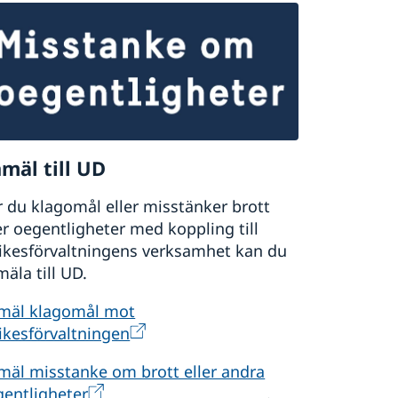
mäl till UD
 du klagomål eller misstänker brott
er oegentligheter med koppling till
rikesförvaltningens verksamhet kan du
äla till UD.
mäl klagomål mot
ikesförvaltningen
mäl misstanke om brott eller andra
gentligheter
.