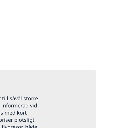
 till såväl större
g informerad vid
as med kort
priser plötsligt
 flygresor, både