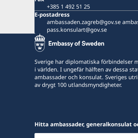
+385 1 492 51 25
E-postadress
ambassaden.zagreb@gov.se ambas
pass.konsulart@gov.se
Sverige har diplomatiska förbindelser me
i världen. I ungefär hälften av dessa sta
ambassader och konsulat. Sveriges utr
av drygt 100 utlandsmyndigheter.
Hitta ambassader, generalkonsulat o
Välj