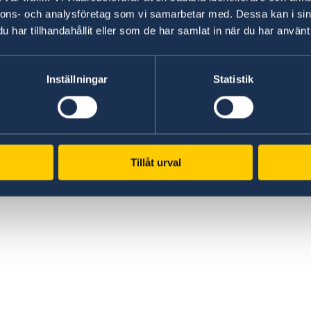
ka typer av läkemedel till Kroatien?
du
här
.
nnons- och analysföretag som vi samarbetar med. Dessa kan i sin
sel av hund till Sverige.
har tillhandahållit eller som de har samlat in när du har använt 
adsens reseinformation.
Facebook
@SwedeninHR
Inställningar
Statistik
Upoznajte prvi potpuno ele
„leti” iznad vode. Ova inovacija 🇸🇪 tvrtke Candela pokazuje
kako bi mogla izgledati b
osobito u obalnim gradov
Tillåt urval