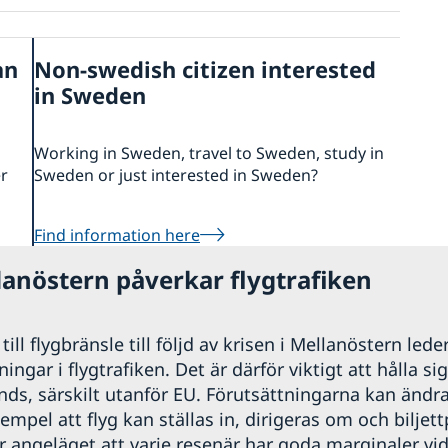
an
Non-swedish citizen interested
in Sweden
Working in Sweden, travel to Sweden, study in
er
Sweden or just interested in Sweden?
Find information here
lanöstern påverkar flygtrafiken
ill flygbränsle till följd av krisen i Mellanöstern leder
ngar i flygtrafiken. Det är därför viktigt att hålla si
nds, särskilt utanför EU. Förutsättningarna kan ändr
xempel att flyg kan ställas in, dirigeras om och biljett
r angeläget att varje resenär har goda marginaler vid