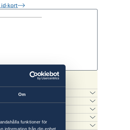
id-kort
Om
en?
andahålla funktioner för
it.
n information från din enhet