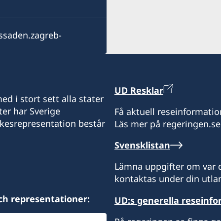
21 000 Split
Vukovarska 17 XIX
Expeditionstid:
20 000 Dubrovnik
tisdag 13.30-15.30
Expeditionstid: tisdagar 
saden.zagreb-
Expeditionstid:
Honorärkonsulatet utfärd
Honorärkonsulatet utfärd
tisdagar 10.00 - 12.00
resehandlingar.
resehandlingar.
Honorärkonsulatet utfärd
Honorärkonsul
Konsulatet i Split är stän
resehandlingar.
UD Resklar
Vänligen vänd dig till kon
d i stort sett alla stater
Milorad Stanić
Honorärkonsul
till ambassaden i Zagreb.
ter har Sverige
Få aktuell reseinformatio
ikesrepresentation består
Läs mer på regeringen.se
Andela Matic
Honorärkonsul
Svensklistan
Mladen Drnasin
Lämna uppgifter om var d
kontaktas under din utlan
ch representationer:
UD:s generella reseinf