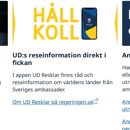
UD:s reseinformation direkt i
An
fickan
Har
ell
I appen UD Resklar finns råd och
g
ut
reseinformation om världens länder från
anm
Sveriges ambassader.
An
Om UD Resklar på regeringen.se
utr
An
oe