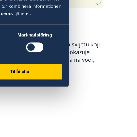
 tur kombinera informationen
deras tjänster.
Marknadsföring
ktrični putnički trajekt na svijetu koji
udućnost održivog prijevoza na vodi,
ima gdje ra...
Tillåt alla