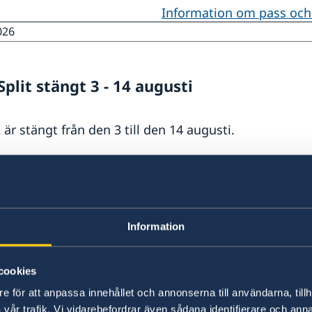
Information om pass och 
026
Split stängt 3 - 14 augusti
t är stängt från den 3 till den 14 augusti.
Information
 vanliga svenska passet för in- och utresa i Kroati
elar: en allmänn och ambassadens information.
 Kroatien?
änk
n- resp utresa.
cookies
ass i Kroatien?
e för att anpassa innehållet och annonserna till användarna, tillh
n och vad gäller?
Sveriges honorärkonsulat i Dubrovnik, Rijeka och Spl
vår trafik. Vi vidarebefordrar även sådana identifierare och anna