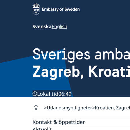
Svenska
English
Sveriges amb
Zagreb, Kroat
Lokal tid
06:49
Utlandsmyndigheter
Kroatien, Zagre
Kontakt & öppettider
Aktuellt