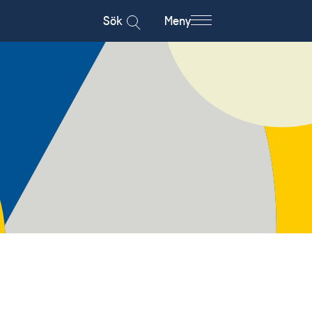
Sök
Meny