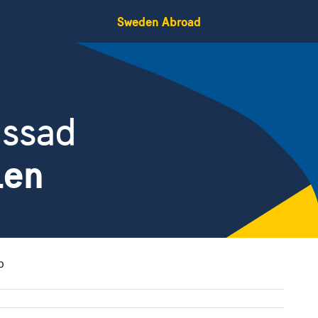
Sweden Abroad
assad
ien
b