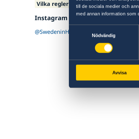
Vilka regler gäller för att ta med oli
Ambassadens reseinformation finner 
till de sociala medier och a
Ja och samma regler gäller som för inför
med annan information som du 
Vissa krav måste uppfyllas, se ambass
Instagram
Samtyckesval
@SwedeninHR
Nödvändig
Avvisa