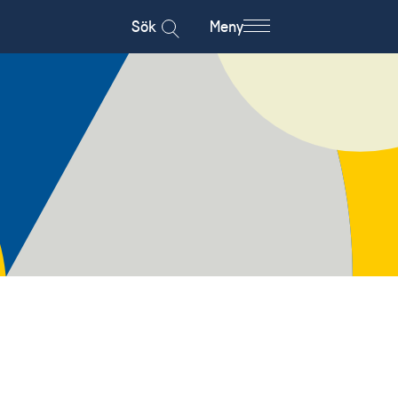
Sök
Meny