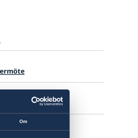
i
termöte
deklarationen 2026
Om
-6 juli