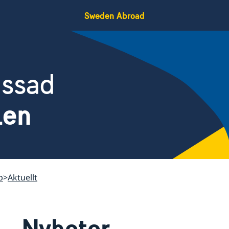
Sweden Abroad
assad
ien
b
Aktuellt
Nyheter