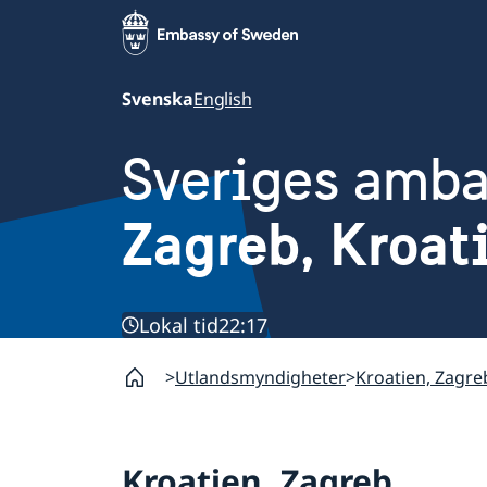
Svenska
English
Sveriges amb
Zagreb, Kroat
Lokal tid
22:17
Utlandsmyndigheter
Kroatien, Zagre
Kroatien, Zagreb