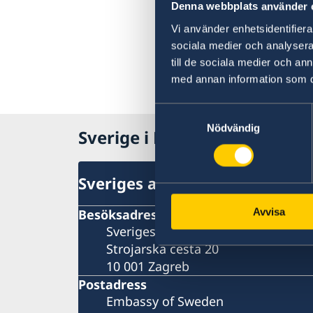
Denna webbplats använder 
Vi använder enhetsidentifierar
sociala medier och analysera 
till de sociala medier och a
med annan information som du 
Samtyckesval
Nödvändig
Sverige i Kroatien
Sveriges ambassad i Zagreb, K
Avvisa
Besöksadress
Sveriges ambassad
Strojarska cesta 20
10 001 Zagreb
Postadress
Embassy of Sweden