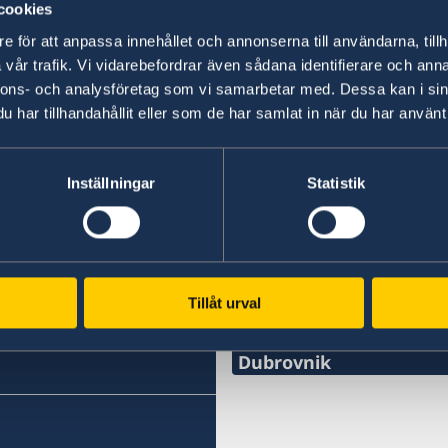
cookies
12 maj 2025
e för att anpassa innehållet och annonserna till användarna, tillh
vår trafik. Vi vidarebefordrar även sådana identifierare och anna
Resa som minderårig
nnons- och analysföretag som vi samarbetar med. Dessa kan i sin
har tillhandahållit eller som de har samlat in när du har använt 
1
2
3
4
»
Inställningar
Statistik
roatien
Svenska konsulat
Tillåt urval
Rijeka
Telefon:
Split
Telefon:
Dubrovnik
+385 51 212 287
Telefon:
+38521282196
E-mail:
+385 99 58 999 22