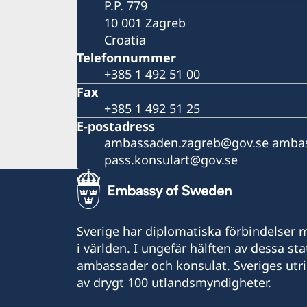
P.P. 779
10 001 Zagreb
Croatia
Telefonnummer
+385 1 492 51 00
Fax
+385 1 492 51 25
E-postadress
ambassaden.zagreb@gov.se ambas
pass.konsulart@gov.se
Sverige har diplomatiska förbindelser me
i världen. I ungefär hälften av dessa sta
ambassader och konsulat. Sveriges utr
av drygt 100 utlandsmyndigheter.