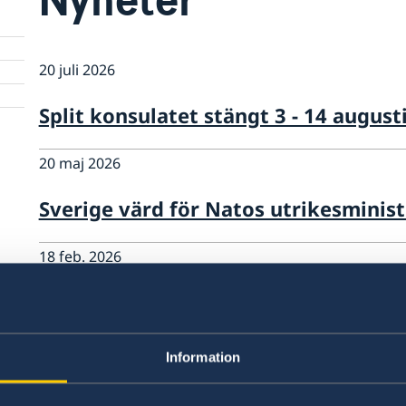
20 juli 2026
Split konsulatet stängt 3 - 14 august
20 maj 2026
Sverige värd för Natos utrikesminis
18 feb. 2026
Regeringens prioriteringar i utrikes
26 juni 2025
Information
Stort konsertarrangemang i Zagreb 4