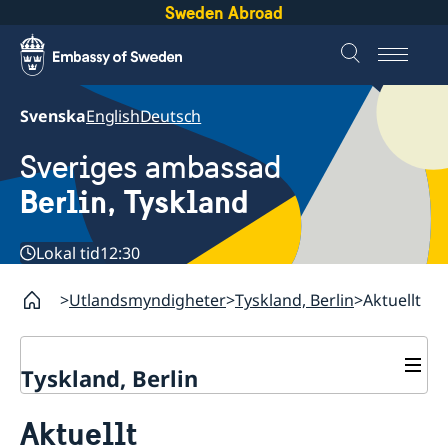
Sweden Abroad
Svenska
English
Deutsch
Sveriges ambassad
Berlin, Tyskland
Lokal tid
12:30
Utlandsmyndigheter
Tyskland, Berlin
Aktuellt
Tyskland, Berlin
Aktuellt
Aktuellt
Ändrade öppettider
Kontakt & öppettider