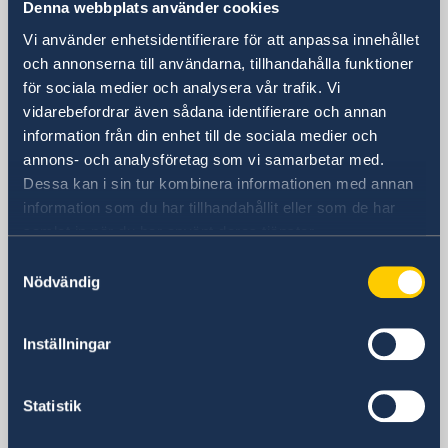
Denna webbplats använder cookies
Postadress
Vi använder enhetsidentifierare för att anpassa innehållet
Schwedische Botschaft
och annonserna till användarna, tillhandahålla funktioner
Rauchstraße 1
för sociala medier och analysera vår trafik. Vi
10787 Berlin
vidarebefordrar även sådana identifierare och annan
Tyskland
information från din enhet till de sociala medier och
Telefonnummer
annons- och analysföretag som vi samarbetar med.
+49 (0) 30 50 50 60
Dessa kan i sin tur kombinera informationen med annan
E-postadress
information som du har tillhandahållit eller som de har
ambassaden.berlin(a)gov.se
samlat in när du har använt deras tjänster.
Samtyckesval
Nödvändig
Svenska konsulat
Inställningar
Bremen
Statistik
Telefon:
Düsseldorf
Telefon:
Erfurt