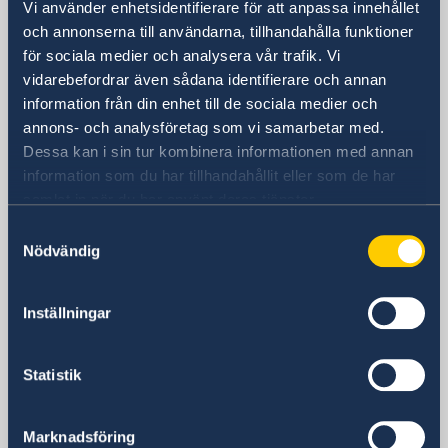
Vi använder enhetsidentifierare för att anpassa innehållet
Sveriges ambassad
och annonserna till användarna, tillhandahålla funktioner
för sociala medier och analysera vår trafik. Vi
Besöksadress
vidarebefordrar även sådana identifierare och annan
Mosfilmovskaja ul., 60
information från din enhet till de sociala medier och
metro Kievskaja, Universitet eller
annons- och analysföretag som vi samarbetar med.
Lomonosovkij prospekt
Dessa kan i sin tur kombinera informationen med annan
Moskva
information som du har tillhandahållit eller som de har
Postadress
samlat in när du har använt deras tjänster.
Sveriges ambassad i Moskva
Samtyckesval
Ulitsa Mosfilmovskaja 60
Nödvändig
115127 Moskva
Ryska federationen
Inställningar
www.swedenabroad.com
Telefonnummer
Växel
Statistik
+7 495 937 92 00
Migrationsavdelningen (visum)
Marknadsföring
+7 495 937 92 01