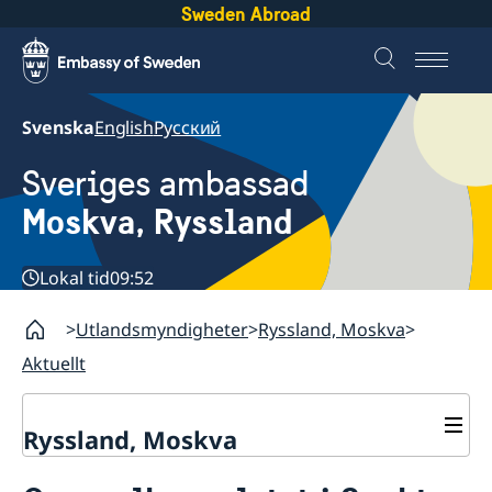
Sweden Abroad
Svenska
English
Русский
Sveriges ambassad
Moskva, Ryssland
Lokal tid
09:52
Utlandsmyndigheter
Ryssland, Moskva
Aktuellt
Ryssland, Moskva
Om oss