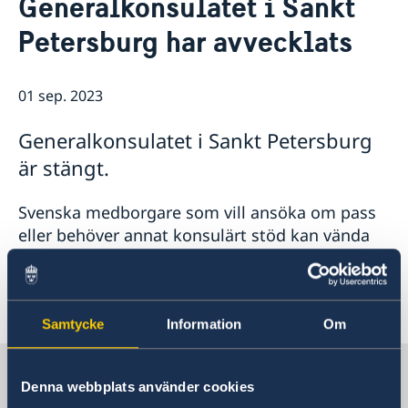
Generalkonsulatet i Sankt
Kontakt
Så stöttar vi svenska företag
Petersburg har avvecklats
Vi är en resurs för svenska företag
Aktuellt
Team Sweden
Information till svenskar i Ryssland
01 sep. 2023
Business Sweden i Ryssland
Så kan du få stöd
Generalkonsulatet i Sankt Petersburg
Företagsfrukost på ambassaden
är stängt.
Svenska medborgare som vill ansöka om pass
eller behöver annat konsulärt stöd kan vända
sig till Sveriges ambassad i Moskva.
Senast uppdaterad 01 sep. 2023, 12.08
Samtycke
Information
Om
Sverige i Ryssland, Moskva
Denna webbplats använder cookies