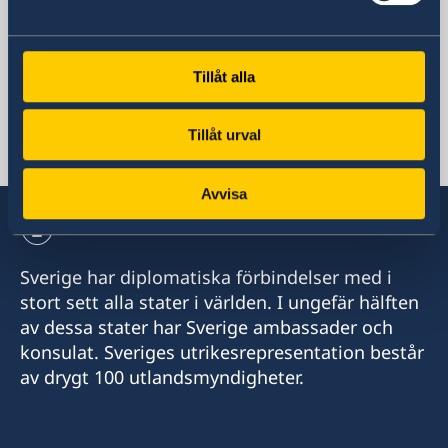
Fax
+7 495 937 92 02
E-postadress
Tillåt alla
Generella/övriga frågor
ambassaden.moskva@gov.se
Tillåt urval
Visum/migration
visa.moscow@gov.se
Avvisa
Sverige har diplomatiska förbindelser med i
stort sett alla stater i världen. I ungefär hälften
av dessa stater har Sverige ambassader och
konsulat. Sveriges utrikesrepresentation består
av drygt 100 utlandsmyndigheter.