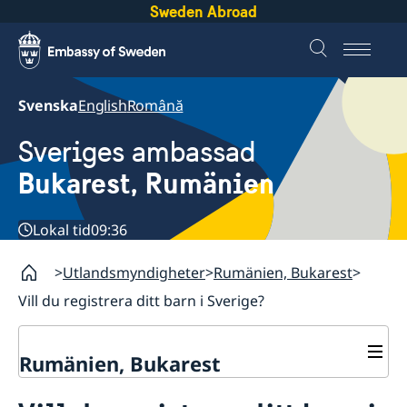
Sweden Abroad
Svenska
English
Română
Sveriges ambassad
Bukarest, Rumänien
Lokal tid
09:36
Utlandsmyndigheter
Rumänien, Bukarest
Vill du registrera ditt barn i Sverige?
Rumänien, Bukarest
Kontakt