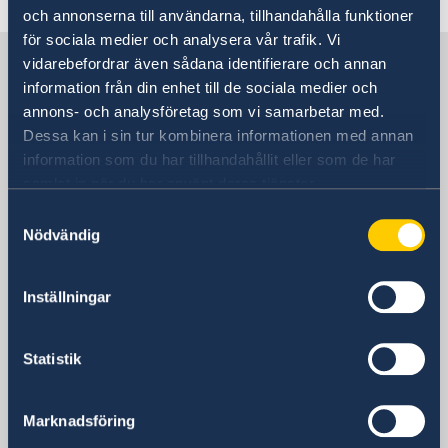
och annonserna till användarna, tillhandahålla funktioner
för sociala medier och analysera vår trafik. Vi
Sverige i Rumänien, Bukarest
vidarebefordrar även sådana identifierare och annan
information från din enhet till de sociala medier och
annons- och analysföretag som vi samarbetar med.
Sveriges ambassad
Dessa kan i sin tur kombinera informationen med annan
information som du har tillhandahållit eller som de har
Besöksadress
samlat in när du har använt deras tjänster.
Sos. Kiseleff nr. 43
Samtyckesval
011343 Bukarest
Nödvändig
Postadress
Embassy of Sweden
Casuta Postala 2-142
Inställningar
014740 Bucharest
Rumänien
Statistik
Telefonnummer
+ 40 21 406 71 00
Marknadsföring
Fax