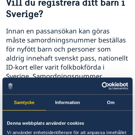
Vill du registrera ditt barn i
Om oss
Sverige?
Ambassadens personal
Så stöttar vi svenska företag
Business Sweden
Vi är en resurs för svenska företag
GDPR dataskyddspolicy
Team Sweden
Innan en passansökan kan göras
Aktuellt
Så kan du få stöd
måste samordningsnummer beställas
Nyheter
Svenska företag i
för nyfött barn och personer som
Anmäl handelshinder
Val till riksdagen 2026
aldrig innehaft svenskt pass, nationellt
ID-kort eller varit folkbokförda i
Sverige. Samordningsnummer
rekvireras av ambassaden hos
skatteverket.
Samtycke
Information
Om
Läs mera om namnanmälan och registrering av
samordningsnummer
Denna webbplats använder cookies
Senast uppdaterad 20 apr. 2018, 14.29
Vi använder enhetsidentifierare för att anpassa innehållet