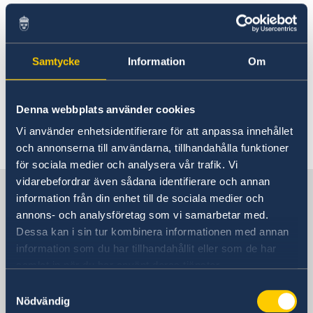
01 jan. 2023
förnamn och efternamn för nyfödda barn
SOS-International, Euro-Center & Falck Global
Ambassaden stängd den 6 januari
Assistance
Studier i Polen
Samtycke
Information
Om
Svenska skolan i Warszawa
05 juli 2022
Svenskt medborgarskap
Vigsel
Denna webbplats använder cookies
Bankkortsbedrägerier i Polen
Vigsel i Polen
Vi använder enhetsidentifierare för att anpassa innehållet
och annonserna till användarna, tillhandahålla funktioner
«
1
2
...
4
5
6
7
8
...
12
13
»
för sociala medier och analysera vår trafik. Vi
vidarebefordrar även sådana identifierare och annan
Sverige i Polen, Warszawa
information från din enhet till de sociala medier och
annons- och analysföretag som vi samarbetar med.
Dessa kan i sin tur kombinera informationen med annan
Sveriges ambassad
information som du har tillhandahållit eller som de har
samlat in när du har använt deras tjänster.
Besöksadress
Sveriges ambassad
Samtyckesval
Nödvändig
ul. Bagatela 3