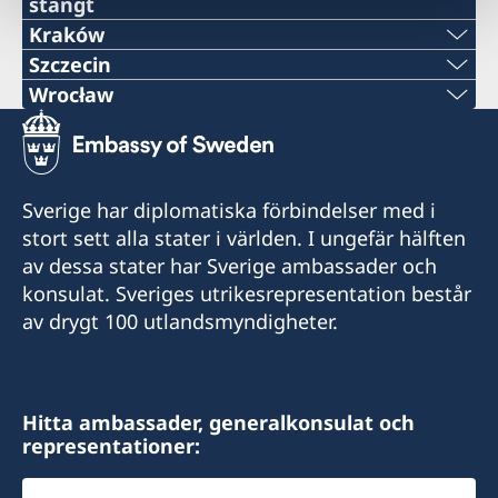
stängt
+48 669 757 999
Tel::
Kraków
Tel.:
Szczecin
E-post:
+48 32 607 24 35
Tel.:
Wrocław
+48 692 750 760
Tel.:
konsulat.swe.gdansk@gmail.com
E-post:
+48 91 881 96 45
E-post:
Sveriges generalkonsulat
+48 603 236 623
consulate@sweden.com.pl
Tel.:
Olivia Centre
Sverige har diplomatiska förbindelser med i
honorarkonsulatet.krakow@gmail.com
E-post:
Aleja Grunwaldzka 472
Sveriges konsulat
stort sett alla stater i världen. I ungefär hälften
+48 601 750 107
(byggnad- B) våning 3, rum 3
ul. Rolna 43
Sveriges konsulat
av dessa stater har Sverige ambassader och
adm.swecons.wro@volvo.com
80–309 Gdańsk
40-555 Katowice
ul. Zwierzyniecka 14/6
E-post:
konsulat. Sveriges utrikesrepresentation består
31-104 Kraków
Sveriges konsulat
av drygt 100 utlandsmyndigheter.
Konsulatet håller öppet: måndagar 10:00-13.00
Öppettider:
swedenconsulate@czernis.pl
Mydlana 2a
och onsdagar 13:30-16:30
måndag, onsdag 11.00-12.00
Öppettider: måndag, onsdag och torsdag
Wrocław 51-502
fredag 12.00-13.00
10.00-12.00.
Fax:
Vänligen observera att konsulatet tar endast
Konsulatet utfärdar inte provisoriska pass.
Hitta ambassader, generalkonsulat och
Honorärkonsul
+48 91 881 96 42
emot kontant betalning.
representationer:
Vänligen observera att konsulatet tar endast
Öppettider:
Arkadiusz Hołda
Sveriges konsulat
Välj
Honorär generalkonsul