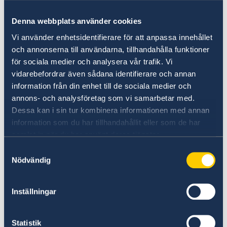
har genomfört flygtransporter med
sjukvårdspersonal, sök- och räddningsteam,
Denna webbplats använder cookies
hundar och familjetält.
Vi använder enhetsidentifierare för att anpassa innehållet
och annonserna till användarna, tillhandahålla funktioner
Sverige är en av världens största humanitära
för sociala medier och analysera vår trafik. Vi
givare. I Syrien har vi stora kärnstöd till både
vidarebefordrar även sådana identifierare och annan
FN och Internationella Rödakors- och
information från din enhet till de sociala medier och
rödahalvmånefederationen. Stöden är
annons- och analysföretag som vi samarbetar med.
avgörande för de humanitära
Dessa kan i sin tur kombinera informationen med annan
organisationernas kapacitet och beredskap att
information som du har tillhandahållit eller som de har
snabbt kunna hjälpa till, utan att invänta
samlat in när du har använt deras tjänster.
behovsbedömningar, nödappeller och extra
Samtyckesval
stöd från givare.
Nödvändig
Artikel om Sveriges samlade stöd på
Inställningar
regeringen.se
Senast uppdaterad 22 feb. 2023, 10.14
Statistik