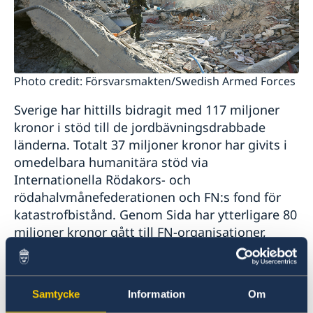
förnamn och efternamn för nyfödda barn
SOS-International, Euro-Center & Falck Global
Assistance
Studier i Polen
Svenska skolan i Warszawa
Photo credit: Försvarsmakten/Swedish Armed Forces
Svenskt medborgarskap
Sverige har hittills bidragit med 117 miljoner
Vigsel
kronor i stöd till de jordbävningsdrabbade
Vigsel i Polen
länderna. Totalt 37 miljoner kronor har givits i
omedelbara humanitära stöd via
Internationella Rödakors- och
rödahalvmånefederationen och FN:s fond för
katastrofbistånd. Genom Sida har ytterligare 80
miljoner kronor gått till FN-organisationer,
Svenska Röda Korset och Islamic Relief Sweden.
De stödjer med bränsle, matpaket, logi,
sjukvård och ambulanser på plats i Syrien.
Samtycke
Information
Om
Myndigheten för samhällsskydd och beredskap