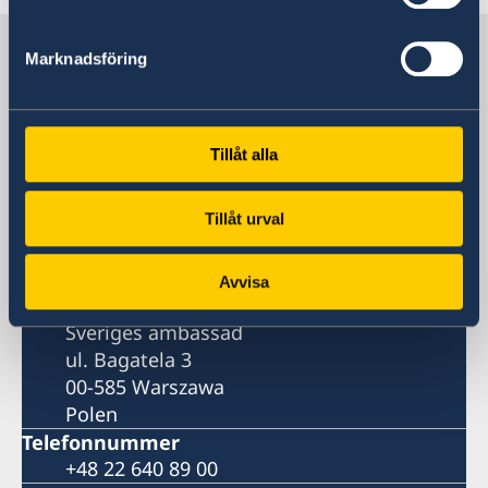
Sverige i Polen, Warszawa
Marknadsföring
Sveriges ambassad
Tillåt alla
Besöksadress
Sveriges ambassad
Tillåt urval
ul. Bagatela 3
00-585 Warszawa
Polen
Avvisa
Postadress
Sveriges ambassad
ul. Bagatela 3
00-585 Warszawa
Polen
Telefonnummer
+48 22 640 89 00