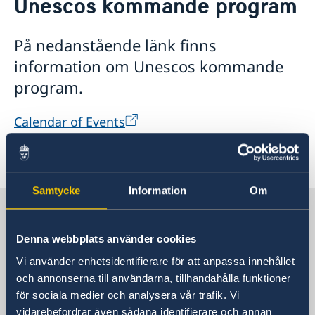
Unescos kommande program
Om oss
Praktisk information för delegater
På nedanstående länk finns
Sverige och OECD
information om Unescos kommande
OECD:s kommande program
Sverige och Unesco
OECD:s medlemsländer
program.
Unescos kommande program
Adressregister - Medlemsländernas delegationer
Calendar of Events
Dataskyddspolicy (GDPR)
Aktuellt
Senast uppdaterad 18 juni 2026, 14.49
Lediga tjänster
Samtycke
Information
Om
Sveriges delegation vid OECD och
Unesco
Denna webbplats använder cookies
Vi använder enhetsidentifierare för att anpassa innehållet
Sveriges delegation vid OECD
och annonserna till användarna, tillhandahålla funktioner
för sociala medier och analysera vår trafik. Vi
Postadress
vidarebefordrar även sådana identifierare och annan