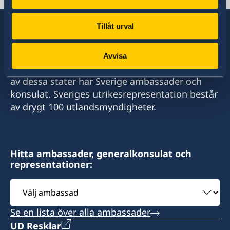
unesco-del.paris@gov.se
Tillåt urval
Sverige har diplomatiska förbindelser med i
Avvisa
stort sett alla stater i världen. I ungefär hälften
av dessa stater har Sverige ambassader och
konsulat. Sveriges utrikesrepresentation består
av drygt 100 utlandsmyndigheter.
Hitta ambassader, generalkonsulat och
representationer:
Välj
ambassad
Se en lista över alla ambassader
UD Resklar