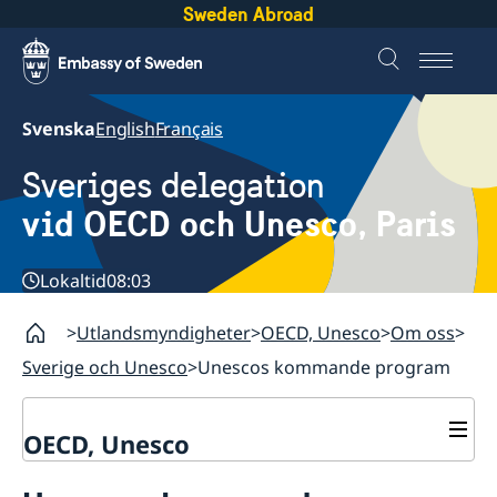
Sweden Abroad
Svenska
English
Français
Sveriges delegation
vid OECD och Unesco, Paris
Lokaltid
08:03
Utlandsmyndigheter
OECD, Unesco
Om oss
Sverige och Unesco
Unescos kommande program
OECD, Unesco
Kontakt