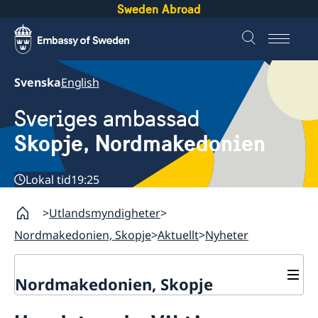
Sweden Abroad
Svenska
English
Sveriges ambassad
Skopje, Nordmakedonien
Lokal tid
19:25
Utlandsmyndigheter
Nordmakedonien, Skopje
Aktuellt
Nyheter
Nordmakedonien, Skopje
Om oss