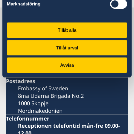
Marknadsföring
Sverige i Nordmakedonien,
Skopje
Tillåt alla
Sveriges ambassad i Skopje
Tillåt urval
Besöksadress
8ma Udarna Brigada No.2
Avvisa
Skopje
Postadress
Embassy of Sweden
8ma Udarna Brigada No.2
1000 Skopje
Nordmakedonien
Telefonnummer
Receptionen telefontid mån-fre 09.00-
12.00