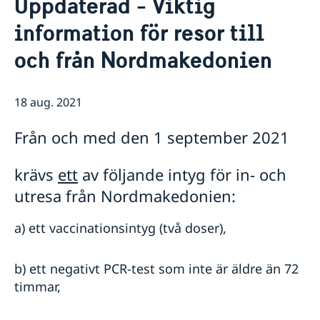
Uppdaterad - Viktig
Ambassadör
Kontakt / Öppettider
information för resor till
Dataskyddspolicy för utlandsmyndigheterna
Boka tid för intervju
Så stöttar vi svenska företag
och från Nordmakedonien
Vi är en resurs för svenska företag
Aktuellt
Team Sweden
Sveriges utvecklingssamarbete i
Nyheter
Så kan du få stöd
18 aug. 2021
Nordmakedonien
Svenska företag i Nordmakedonien
Vad som gäller för uppe­hålls­till­stånd för besök
Migrationsärenden för personer lagligen bosatta i
Anmäl handelshinder
Viktig information för migrationsärenden och pass
Ukraina och Georgien
Från och med den 1 september 2021
Ny handelskammare grundad för att stärka banden
Rösta i Nordmakedonien
mellan Sverige och Nordmakedonien
krävs
ett
av följande intyg för in- och
FAQ - Så stöttar vi svenska företag
utresa från Nordmakedonien:
a) ett vaccinationsintyg (två doser),
b) ett negativt PCR-test som inte är äldre än 72
timmar,