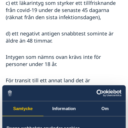
c) ett läkarintyg som styrker ett tillfrisknande
från covid-19 under de senaste 45 dagarna
(räknat från den sista infektionsdagen),
d) ett negativt antigen snabbtest sominte är
äldre än 48 timmar.
Intygen som nämns ovan krävs inte för
personer under 18 år.
För transit till ett annat land det är
obligatoriskt att underteckna en
transiteringsdeklaration som anger att
personen kommer att lämna Nordmakedoniens
territorium inom fem timmar, och presentera
Samtycke
Information
Om
transiteringdeklarationen vid gränspassagen.
Intygen som nämns ovan krävs inte för