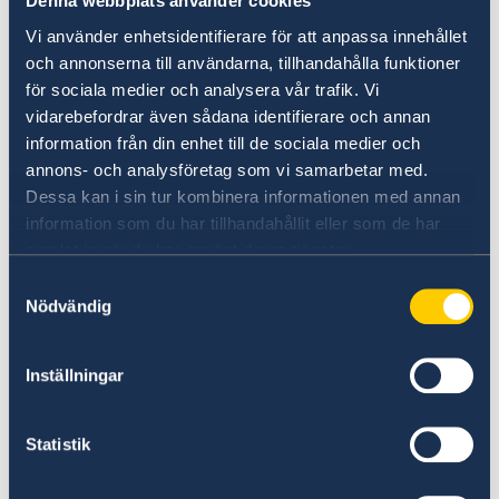
Denna webbplats använder cookies
transiterande passagerare.
Vi använder enhetsidentifierare för att anpassa innehållet
och annonserna till användarna, tillhandahålla funktioner
Både nordmakedonska och utländska
för sociala medier och analysera vår trafik. Vi
medborgare som inte kan uppvisa något av
vidarebefordrar även sådana identifierare och annan
dessa intyg vid inresa till Nordmakedonien
information från din enhet till de sociala medier och
måste självisolera sig i sju dagar. Möjlighet
annons- och analysföretag som vi samarbetar med.
finns att förkorta tiden för självisolering till fem
Dessa kan i sin tur kombinera informationen med annan
dagar om ett negativt PCR-testresultat kan
information som du har tillhandahållit eller som de har
uppvisas efter ankomsten.
samlat in när du har använt deras tjänster.
Samtyckesval
Utländska medborgare måste själva täcka alla
Nödvändig
kostnader som uppstår i samband med
självisoleringen.
Inställningar
Statistik
Senast uppdaterad 06 sep. 2021, 08.39