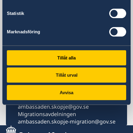
Postadress
Embassy of Sweden
Statistik
8ma Udarna Brigada No.2
1000 Skopje
Nordmakedonien
Marknadsföring
Telefonnummer
Receptionen telefontid mån-fre 09.00-
12.00
Tillåt alla
+389 2 329 78 80
Migrationsavdelningens telefontid mån-
Tillåt urval
tors 11.00-12.00
+389 2 3297 898
E-postadress
Avvisa
Receptionen
ambassaden.skopje@gov.se
Migrationsavdelningen
ambassaden.skopje-migration@gov.se