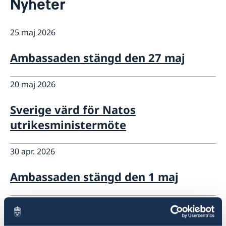
Nyheter
Ambassadör
Kontakt / Öppettider
Dataskyddspolicy för utlandsmyndigheterna
Boka tid för intervju
Så stöttar vi svenska företag
25 maj 2026
Vi är en resurs för svenska företag
Aktuellt
Team Sweden
Ambassaden stängd den 27 maj
Nyheter
Så kan du få stöd
Svenska företag i Nordmakedonien
Vad som gäller för uppe­hålls­till­stånd för besök
Migrationsärenden för personer lagligen bosatta i
20 maj 2026
Anmäl handelshinder
Viktig information för migrationsärenden och pass
Ukraina och Georgien
Ny handelskammare grundad för att stärka banden
Rösta i Nordmakedonien
Sverige värd för Natos
mellan Sverige och Nordmakedonien
Sveriges utvecklingssamarbete i
utrikesministermöte
FAQ - Så stöttar vi svenska företag
Nordmakedonien
30 apr. 2026
Ambassaden stängd den 1 maj
15 apr. 2026