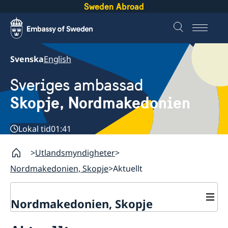
Sweden Abroad
Svenska
English
Sveriges ambassad
Skopje, Nordmakedonien
Lokal tid
01:41
Utlandsmyndigheter
Nordmakedonien, Skopje
Aktuellt
Nordmakedonien, Skopje
Om oss