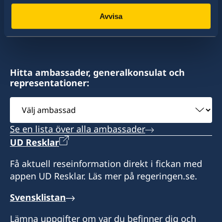
av dessa stater har Sverige ambassader och
konsulat. Sveriges utrikesrepresentation består
Avvisa
av drygt 100 utlandsmyndigheter.
Hitta ambassader, generalkonsulat och
representationer:
Välj
ambassad
Se en lista över alla ambassader
UD Resklar
Få aktuell reseinformation direkt i fickan med
appen UD Resklar. Läs mer på regeringen.se.
Svensklistan
Lämna uppgifter om var du befinner dig och