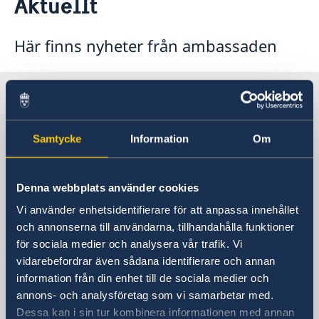
Aktuellt
Ambassadör
Kontakt / Öppettider
Dataskyddspolicy för utlandsmyndigheterna
Boka tid för intervju
Så stöttar vi svenska företag
Här finns nyheter från ambassaden
Vi är en resurs för svenska företag
Aktuellt
Team Sweden
Sveriges utvecklingssamarbete i
Nyheter
Sverige i Nordmakedonien,
Så kan du få stöd
Nordmakedonien
Svenska företag i Nordmakedonien
Vad som gäller för uppe­hålls­till­stånd för besök
Migrationsärenden för personer lagligen bosatta i
Skopje
Anmäl handelshinder
Viktig information för migrationsärenden och pass
Ukraina och Georgien
Samtycke
Information
Om
Ny handelskammare grundad för att stärka banden
Rösta i Nordmakedonien
mellan Sverige och Nordmakedonien
Sveriges ambassad i Skopje
FAQ - Så stöttar vi svenska företag
Denna webbplats använder cookies
Besöksadress
8ma Udarna Brigada No.2
Vi använder enhetsidentifierare för att anpassa innehållet
Skopje
och annonserna till användarna, tillhandahålla funktioner
för sociala medier och analysera vår trafik. Vi
Postadress
vidarebefordrar även sådana identifierare och annan
Embassy of Sweden
information från din enhet till de sociala medier och
8ma Udarna Brigada No.2
annons- och analysföretag som vi samarbetar med.
1000 Skopje
Dessa kan i sin tur kombinera informationen med annan
Nordmakedonien