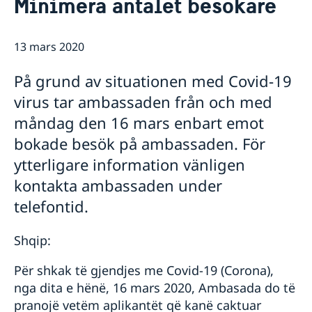
Minimera antalet besökare
Ambassadör
Kontakt / Öppettider
Dataskyddspolicy för utlandsmyndigheterna
Boka tid för intervju
Så stöttar vi svenska företag
13 mars 2020
Vi är en resurs för svenska företag
Aktuellt
Team Sweden
På grund av situationen med Covid-19
Sveriges utvecklingssamarbete i
Nyheter
Så kan du få stöd
virus tar ambassaden från och med
Nordmakedonien
Svenska företag i Nordmakedonien
Vad som gäller för uppe­hålls­till­stånd för besök
Migrationsärenden för personer lagligen bosatta i
måndag den 16 mars enbart emot
Anmäl handelshinder
Viktig information för migrationsärenden och pass
Ukraina och Georgien
Ny handelskammare grundad för att stärka banden
Rösta i Nordmakedonien
bokade besök på ambassaden. För
mellan Sverige och Nordmakedonien
ytterligare information vänligen
FAQ - Så stöttar vi svenska företag
kontakta ambassaden under
telefontid.
Shqip:
Për shkak të gjendjes me Covid-19 (Corona),
nga dita e hënë, 16 mars 2020, Ambasada do të
pranojë vetëm aplikantët që kanë caktuar