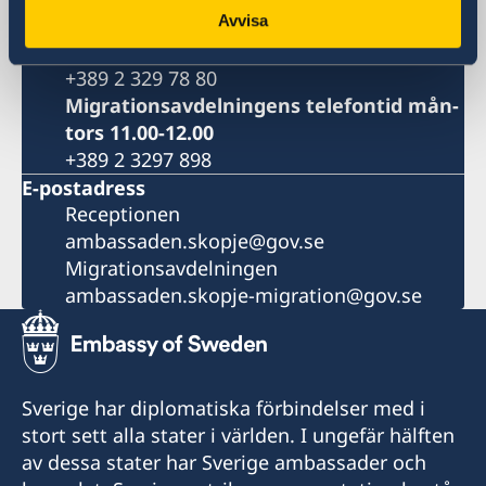
Receptionen telefontid mån-fre 09.00-
Avvisa
12.00
+389 2 329 78 80
Migrationsavdelningens telefontid mån-
tors 11.00-12.00
+389 2 3297 898
E-postadress
Receptionen
ambassaden.skopje@gov.se
Migrationsavdelningen
ambassaden.skopje-migration@gov.se
Sverige har diplomatiska förbindelser med i
stort sett alla stater i världen. I ungefär hälften
av dessa stater har Sverige ambassader och