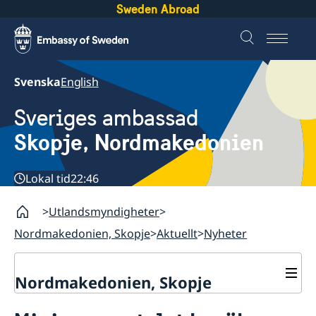
Sweden Abroad
Svenska
English
Sveriges ambassad
Skopje, Nordmakedonien
Lokal tid
22:46
Utlandsmyndigheter
Nordmakedonien, Skopje
Aktuellt
Nyheter
Nordmakedonien, Skopje
Om oss