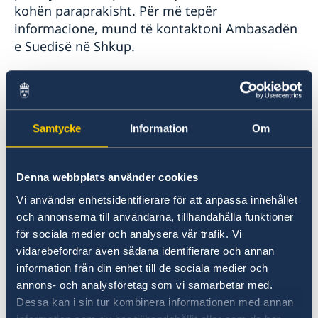
kohën paraprakisht. Për më tepër
informacione, mund të kontaktoni Ambasadën
e Suedisë në Shkup.
English:
Due to Corona the Embassy will only received
Samtycke
Information
Om
booked appointments from Monday the March
16th. For more information please call the
Embassy.
Denna webbplats använder cookies
Vi använder enhetsidentifierare för att anpassa innehållet
Македонски:
och annonserna till användarna, tillhandahålla funktioner
för sociala medier och analysera vår trafik. Vi
Поради Корона вирусот, Амбасадата, од
vidarebefordrar även sådana identifierare och annan
понеделник 16ти март ќе прима само
information från din enhet till de sociala medier och
закажани состаноци. За повеќе информации
annons- och analysföretag som vi samarbetar med.
Dessa kan i sin tur kombinera informationen med annan
јавете се Амбасадата.