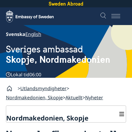
Sweden Abroad
Svenska
English
Sveriges ambassad
Skopje, Nordmakedonien
Lokal tid
06:00
Utlandsmyndigheter
Nordmakedonien, Skopje
Aktuellt
Nyheter
Nordmakedonien, Skopje
Om oss