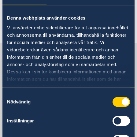
För vidare information;
Skärpt kontroll av pass - Migrationsverket
Denna webbplats använder cookies
Vi använder enhetsidentifierare för att anpassa innehållet
Senast uppdaterad 22 jan. 2024, 15.35
och annonserna till användarna, tillhandahålla funktioner
för sociala medier och analysera vår trafik. Vi
vidarebefordrar även sådana identifierare och annan
Sverige i Nordmakedonien,
information från din enhet till de sociala medier och
Skopje
annons- och analysföretag som vi samarbetar med.
Dessa kan i sin tur kombinera informationen med annan
information som du har tillhandahållit eller som de har
Sveriges ambassad i Skopje
samlat in när du har använt deras tjänster.
Besöksadress
Samtyckesval
8ma Udarna Brigada No.2
Nödvändig
Skopje
Postadress
Inställningar
Embassy of Sweden
8ma Udarna Brigada No.2