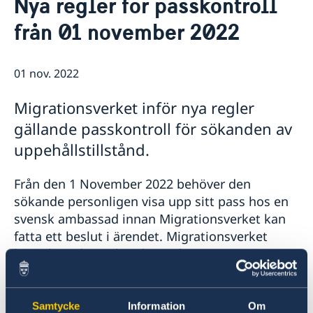
Nya regler för passkontroll
Ambassadör
Kontakt / Öppettider
från 01 november 2022
Dataskyddspolicy för utlandsmyndigheterna
Boka tid för intervju
Så stöttar vi svenska företag
Vi är en resurs för svenska företag
Aktuellt
01 nov. 2022
Team Sweden
Sveriges utvecklingssamarbete i
Nyheter
Så kan du få stöd
Nordmakedonien
Migrationsverket inför nya regler
Svenska företag i Nordmakedonien
Vad som gäller för uppe­hålls­till­stånd för besök
Migrationsärenden för personer lagligen bosatta i
Anmäl handelshinder
Viktig information för migrationsärenden och pass
Ukraina och Georgien
gällande passkontroll för sökanden av
Ny handelskammare grundad för att stärka banden
Rösta i Nordmakedonien
uppehållstillstånd.
mellan Sverige och Nordmakedonien
FAQ - Så stöttar vi svenska företag
Från den 1 November 2022 behöver den
sökande personligen visa upp sitt pass hos en
svensk ambassad innan Migrationsverket kan
fatta ett beslut i ärendet. Migrationsverket
kontaktar den sökande med en uppmaning om
att boka in en tid hos en svensk ambassad för
passkontroll.
Samtycke
Information
Om