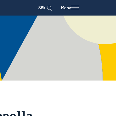
Sök
Meny
onella