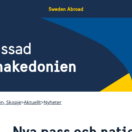
Sweden Abroad
assad
makedonien
n, Skopje
Aktuellt
Nyheter
Nya pass och nati