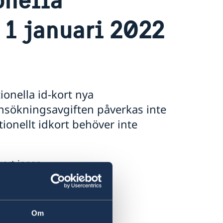
 1 januari 2022
ionella id-kort nya
Ansökningsavgiften påverkas inte
tionellt idkort behöver inte
kort innan
an har med dig
nna
u ha med dig
Om