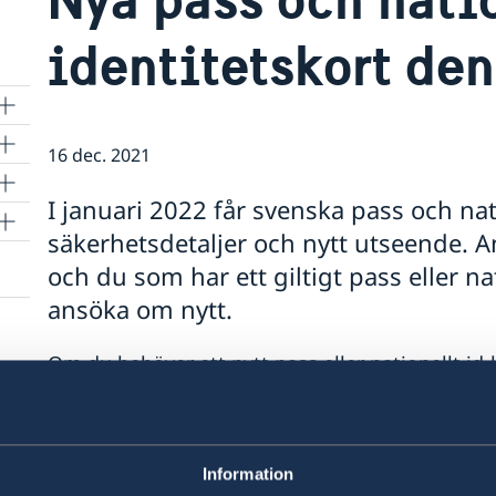
identitetskort den
16 dec. 2021
a
I januari 2022 får svenska pass och nat
säkerhetsdetaljer och nytt utseende. 
och du som har ett giltigt pass eller na
sök
ansöka om nytt.
ch
Om du behöver ett nytt pass eller nationellt id-
n
årsskiftet är det extra viktigt att du vid ansök
alla nödvändiga dokument för att vi ska godkä
den. Information om giltiga id-handlingar.
Har du ingen giltig svensk id-handling måste d
Information