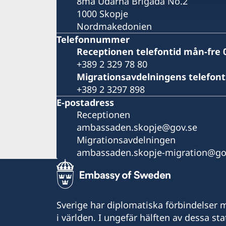
8ma Udarna Brigada No.2
1000 Skopje
Nordmakedonien
Telefonnummer
Receptionen telefontid mån-fre 0
+389 2 329 78 80
Migrationsavdelningens telefont
+389 2 3297 898
E-postadress
Receptionen
ambassaden.skopje@gov.se
Migrationsavdelningen
ambassaden.skopje-migration@go
Sverige har diplomatiska förbindelser me
i världen. I ungefär hälften av dessa sta