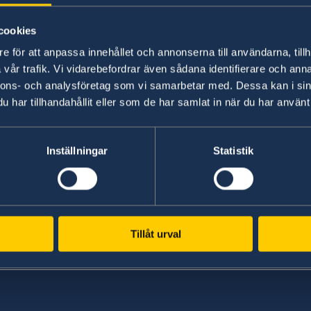
någon som kan styrka din identitet. Informat
intygsgivare.
cookies
Vänligen observera att samtliga handlingar/d
e för att anpassa innehållet och annonserna till användarna, tillh
vara i original eller bestyrkt kopia.
vår trafik. Vi vidarebefordrar även sådana identifierare och anna
nnons- och analysföretag som vi samarbetar med. Dessa kan i sin
Senast uppdaterad 16 dec. 2021, 15.16
har tillhandahållit eller som de har samlat in när du har använt 
Skopje
Inställningar
Statistik
Tillåt urval