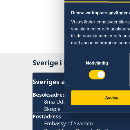
Denna webbplats använder 
Vi använder enhetsidentifierar
sociala medier och analysera 
till de sociala medier och a
med annan information som du 
Samtyckesval
Sverige i Nordmakedonien, 
Nödvändig
Sveriges ambassad i Skopje
Besöksadress
Avvisa
8ma Udarna Brigada No.2
Skopje
Postadress
Embassy of Sweden