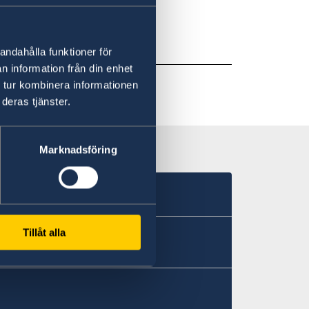
ion om godkända
okument ska
andahålla funktioner för
n information från din enhet
 tur kombinera informationen
deras tjänster.
Marknadsföring
Tillåt alla