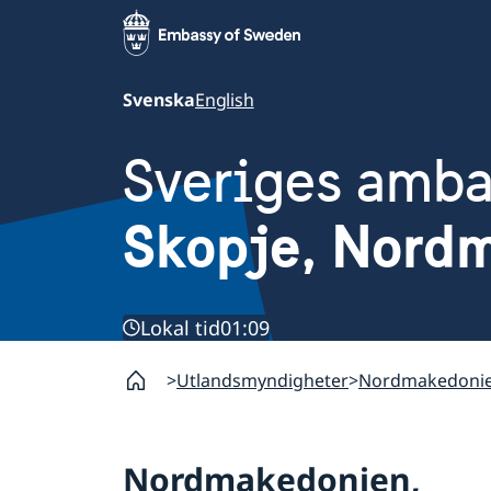
Svenska
English
Sveriges amb
Skopje, Nord
Lokal tid
01:09
Utlandsmyndigheter
Nordmakedonie
Nordmakedonien,