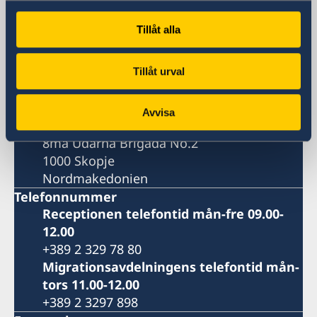
Sveriges ambassad i Skopje
Tillåt alla
Besöksadress
8ma Udarna Brigada No.2
Tillåt urval
Skopje
Postadress
Avvisa
Embassy of Sweden
8ma Udarna Brigada No.2
1000 Skopje
Nordmakedonien
Telefonnummer
Receptionen telefontid mån-fre 09.00-
12.00
+389 2 329 78 80
Migrationsavdelningens telefontid mån-
tors 11.00-12.00
+389 2 3297 898