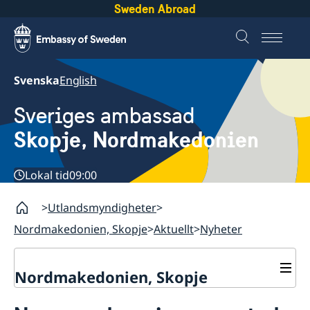
Sweden Abroad
Svenska
English
Sveriges ambassad
Skopje, Nordmakedonien
Lokal tid
09:00
Utlandsmyndigheter
Nordmakedonien, Skopje
Aktuellt
Nyheter
Nordmakedonien, Skopje
Om oss