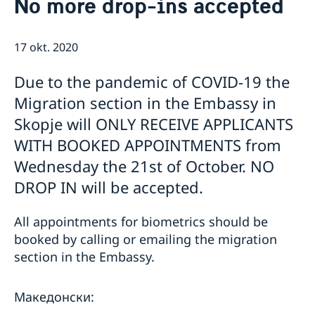
No more drop-ins accepted
Ambassadör
Kontakt / Öppettider
Dataskyddspolicy för utlandsmyndigheterna
Boka tid för intervju
Så stöttar vi svenska företag
17 okt. 2020
Vi är en resurs för svenska företag
Aktuellt
Team Sweden
Due to the pandemic of COVID-19 the
Sveriges utvecklingssamarbete i
Nyheter
Så kan du få stöd
Migration section in the Embassy in
Nordmakedonien
Svenska företag i Nordmakedonien
Vad som gäller för uppe­hålls­till­stånd för besök
Migrationsärenden för personer lagligen bosatta i
Skopje will ONLY RECEIVE APPLICANTS
Anmäl handelshinder
Viktig information för migrationsärenden och pass
Ukraina och Georgien
Ny handelskammare grundad för att stärka banden
Rösta i Nordmakedonien
WITH BOOKED APPOINTMENTS from
mellan Sverige och Nordmakedonien
Wednesday the 21st of October. NO
FAQ - Så stöttar vi svenska företag
DROP IN will be accepted.
All appointments for biometrics should be
booked by calling or emailing the migration
section in the Embassy.
Македонски: