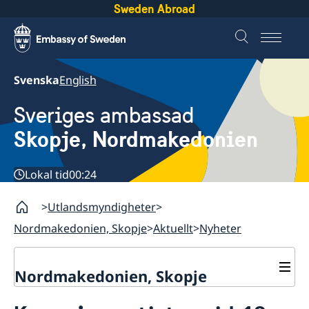
Sweden Abroad
Svenska
English
Sveriges ambassad
Skopje, Nordmakedonien
Lokal tid
00:24
Utlandsmyndigheter
Nordmakedonien, Skopje
Aktuellt
Nyheter
Nordmakedonien, Skopje
Om oss