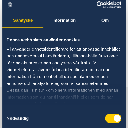
Här kan du läsa mer:
Samtycke
Information
Om
Krav på negativt covid-19-test vid inresa till
Sverige - Regeringen.se
Denna webbplats använder cookies
Frågor och svar om inreseförbud till Sverige:
Vi använder enhetsidentifierare för att anpassa innehållet
Frågor och svar om inreseförbud till Sverige -
och annonserna till användarna, tillhandahålla funktioner
Regeringen.se
för sociala medier och analysera vår trafik. Vi
vidarebefordrar även sådana identifierare och annan
Senast uppdaterad 22 dec. 2021, 13.46
information från din enhet till de sociala medier och
annons- och analysföretag som vi samarbetar med.
Dessa kan i sin tur kombinera informationen med annan
Sverige i Nordmakedonien,
information som du har tillhandahållit eller som de har
Skopje
samlat in när du har använt deras tjänster.
Samtyckesval
Nödvändig
Sveriges ambassad i Skopje