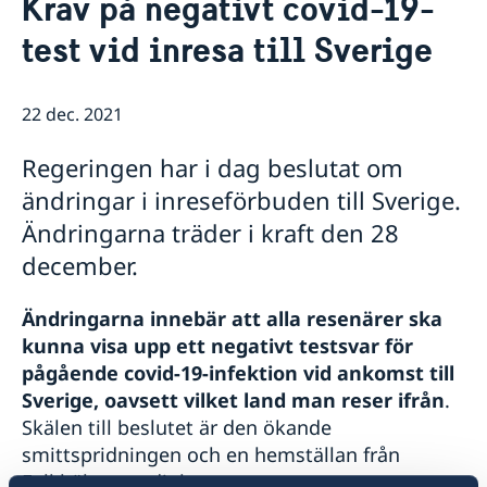
Krav på negativt covid-19-
Ambassadör
Kontakt / Öppettider
test vid inresa till Sverige
Dataskyddspolicy för utlandsmyndigheterna
Boka tid för intervju
Så stöttar vi svenska företag
Vi är en resurs för svenska företag
Aktuellt
22 dec. 2021
Team Sweden
Sveriges utvecklingssamarbete i
Nyheter
Så kan du få stöd
Nordmakedonien
Regeringen har i dag beslutat om
Svenska företag i Nordmakedonien
Vad som gäller för uppe­hålls­till­stånd för besök
Migrationsärenden för personer lagligen bosatta i
Anmäl handelshinder
Viktig information för migrationsärenden och pass
Ukraina och Georgien
ändringar i inreseförbuden till Sverige.
Ny handelskammare grundad för att stärka banden
Rösta i Nordmakedonien
Ändringarna träder i kraft den 28
mellan Sverige och Nordmakedonien
december.
FAQ - Så stöttar vi svenska företag
Ändringarna innebär att alla resenärer ska
kunna visa upp ett negativt testsvar för
pågående covid-19-infektion vid ankomst till
Sverige, oavsett vilket land man reser ifrån
.
Skälen till beslutet är den ökande
smittspridningen och en hemställan från
Folkhälsomyndigheten.