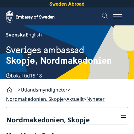
Sweden Abroad
Svenska
English
Sveriges ambassad
Skopje, Nordmakedonien
Lokal tid
15:18
Utlandsmyndigheter
Nordmakedonien, Skopje
Aktuellt
Nyheter
Nordmakedonien, Skopje
Om oss