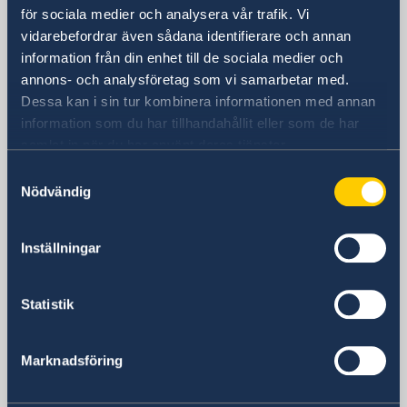
för sociala medier och analysera vår trafik. Vi
Sveriges ambassad i Skopje
vidarebefordrar även sådana identifierare och annan
Besöksadress
information från din enhet till de sociala medier och
8ma Udarna Brigada No.2
annons- och analysföretag som vi samarbetar med.
Dessa kan i sin tur kombinera informationen med annan
Skopje
information som du har tillhandahållit eller som de har
Postadress
samlat in när du har använt deras tjänster.
Embassy of Sweden
8ma Udarna Brigada No.2
Samtyckesval
Nödvändig
1000 Skopje
Nordmakedonien
Telefonnummer
Inställningar
Receptionen telefontid mån-fre 09.00-
12.00
Statistik
+389 2 329 78 80
Migrationsavdelningens telefontid mån-
tors 11.00-12.00
Marknadsföring
+389 2 3297 898
E-postadress