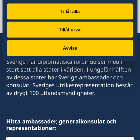
Receptionen
Tillåt alla
ambassaden.skopje@gov.se
Migrationsavdelningen
ambassaden.skopje-migration@gov.se
Tillåt urval
Avvisa
Sverige har diplomatiska förbindelser med i
stort sett alla stater i världen. I ungefär hälften
av dessa stater har Sverige ambassader och
konsulat. Sveriges utrikesrepresentation består
av drygt 100 utlandsmyndigheter.
Hitta ambassader, generalkonsulat och
representationer: