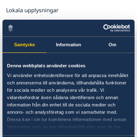
Lokala upplysningar
Nordmakedonien har flera bekräftade fall av
Covid-19 och lokala myndigheter har vidtagit
en rad spridningsreducerande åtgärder.
Samtycke
Information
Om
Läs mer
Denna webbplats använder cookies
För information på makedonska och albanska
vänligen se
hälsoministeriets webbsida
Vi använder enhetsidentifierare för att anpassa innehållet
och annonserna till användarna, tillhandahålla funktioner
för sociala medier och analysera vår trafik. Vi
Mer information om smittspridning och
vidarebefordrar även sådana identifierare och annan
hälsoråd
information från din enhet till de sociala medier och
annons- och analysföretag som vi samarbetar med.
Folkhälsomyndigheten är ansvarig myndighet i
Dessa kan i sin tur kombinera informationen med annan
Sverige för frågor kring smittspridning.
information som du har tillhandahållit eller som de har
samlat in när du har använt deras tjänster.