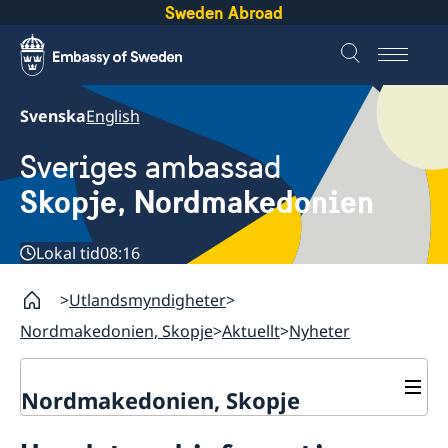
Sweden Abroad
Svenska
English
Sveriges ambassad
Skopje, Nordmakedonien
Lokal tid
08:16
Utlandsmyndigheter
Nordmakedonien, Skopje
Aktuellt
Nyheter
Nordmakedonien, Skopje
Om oss