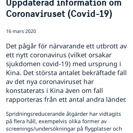
Uppdaterad information om
Ambassadör
Kontakt / Öppettider
Coronaviruset (Covid-19)
Dataskyddspolicy för utlandsmyndigheterna
Boka tid för intervju
Så stöttar vi svenska företag
Vi är en resurs för svenska företag
Aktuellt
16 mars 2020
Team Sweden
Sveriges utvecklingssamarbete i
Nyheter
Så kan du få stöd
Nordmakedonien
Det pågår för närvarande ett utbrott av
Svenska företag i Nordmakedonien
Vad som gäller för uppe­hålls­till­stånd för besök
Migrationsärenden för personer lagligen bosatta i
Anmäl handelshinder
Viktig information för migrationsärenden och pass
Ukraina och Georgien
ett nytt coronavirus (vilket orsakar
Ny handelskammare grundad för att stärka banden
Rösta i Nordmakedonien
sjukdomen covid-19) med ursprung i
mellan Sverige och Nordmakedonien
Kina. Det största antalet bekräftade fall
FAQ - Så stöttar vi svenska företag
av det nya coronaviruset har
konstaterats i Kina även om fall
rapporteras från ett antal andra länder.
Spridningsreducerande åtgärder har vidtagits
på flera håll, exempelvis olika former av
screenings/undersökningar på flygplatser och