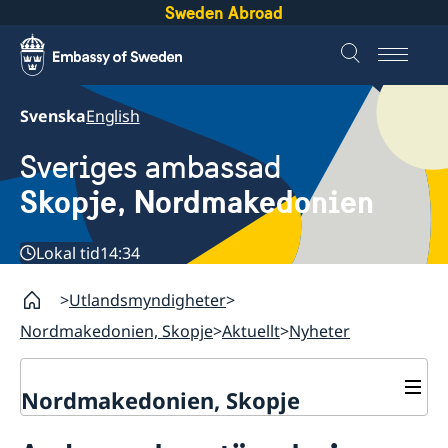
Sweden Abroad
Svenska
English
Sveriges ambassad
Skopje, Nordmakedonien
Lokal tid
14:34
Utlandsmyndigheter
Nordmakedonien, Skopje
Aktuellt
Nyheter
Nordmakedonien, Skopje
Om oss