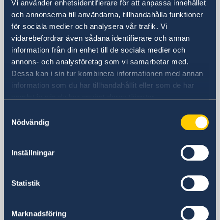
Sverige i Nordmakedonien,
Vi använder enhetsidentifierare för att anpassa innehållet
Skopje
och annonserna till användarna, tillhandahålla funktioner
för sociala medier och analysera vår trafik. Vi
vidarebefordrar även sådana identifierare och annan
Sveriges ambassad i Skopje
information från din enhet till de sociala medier och
annons- och analysföretag som vi samarbetar med.
Besöksadress
Dessa kan i sin tur kombinera informationen med annan
8ma Udarna Brigada No.2
information som du har tillhandahållit eller som de har
Skopje
samlat in när du har använt deras tjänster.
Postadress
Samtyckesval
Embassy of Sweden
Nödvändig
8ma Udarna Brigada No.2
1000 Skopje
Inställningar
Nordmakedonien
Telefonnummer
Receptionen telefontid mån-fre 09.00-
Statistik
12.00
+389 2 329 78 80
Marknadsföring
Migrationsavdelningens telefontid mån-