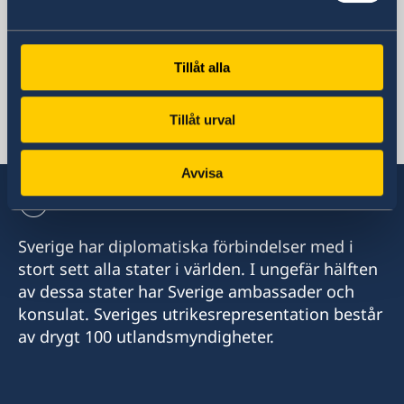
tors 11.00-12.00
+389 2 3297 898
E-postadress
Tillåt alla
Receptionen
ambassaden.skopje@gov.se
Tillåt urval
Migrationsavdelningen
ambassaden.skopje-migration@gov.se
Avvisa
Sverige har diplomatiska förbindelser med i
stort sett alla stater i världen. I ungefär hälften
av dessa stater har Sverige ambassader och
konsulat. Sveriges utrikesrepresentation består
av drygt 100 utlandsmyndigheter.