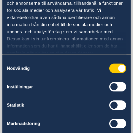
och annonserna till användarna, tillhandahålla funktioner
för sociala medier och analysera vår trafik. Vi
Sveriges ambassad i Skopje
vidarebefordrar även sådana identifierare och annan
information från din enhet till de sociala medier och
Besöksadress
annons- och analysföretag som vi samarbetar med.
8ma Udarna Brigada No.2
Dessa kan i sin tur kombinera informationen med annan
Skopje
information som du har tillhandahållit eller som de har
Postadress
samlat in när du har använt deras tjänster.
Embassy of Sweden
Samtyckesval
8ma Udarna Brigada No.2
Nödvändig
1000 Skopje
Nordmakedonien
Inställningar
Telefonnummer
Receptionen telefontid mån-fre 09.00-
12.00
Statistik
+389 2 329 78 80
Migrationsavdelningens telefontid mån-
Marknadsföring
tors 11.00-12.00