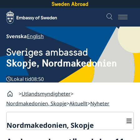
Sweden Abroad
Svenska
English
Sveriges ambassad
Skopje, Nordmakedonien
Lokal tid
08:50
Utlandsmyndigheter
Nordmakedonien, Skopje
Aktuellt
Nyheter
Nordmakedonien, Skopje
Om oss