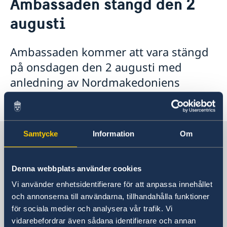
Ambassaden stängd den 2
Ambassadör
Kontakt / Öppettider
augusti
Dataskyddspolicy för utlandsmyndigheterna
Boka tid för intervju
Så stöttar vi svenska företag
Vi är en resurs för svenska företag
Aktuellt
Ambassaden kommer att vara stängd
Team Sweden
Sveriges utvecklingssamarbete i
Nyheter
på onsdagen den 2 augusti med
Så kan du få stöd
Nordmakedonien
Svenska företag i Nordmakedonien
Vad som gäller för uppe­hålls­till­stånd för besök
Migrationsärenden för personer lagligen bosatta i
anledning av Nordmakedoniens
Anmäl handelshinder
Viktig information för migrationsärenden och pass
Ukraina och Georgien
Republikdag.
Ny handelskammare grundad för att stärka banden
Rösta i Nordmakedonien
mellan Sverige och Nordmakedonien
FAQ - Så stöttar vi svenska företag
Samtycke
Information
Om
Sverige i Nordmakedonien,
Skopje
Denna webbplats använder cookies
Sveriges ambassad i Skopje
Vi använder enhetsidentifierare för att anpassa innehållet
och annonserna till användarna, tillhandahålla funktioner
Besöksadress
för sociala medier och analysera vår trafik. Vi
8ma Udarna Brigada No.2
vidarebefordrar även sådana identifierare och annan