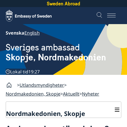
Sweden Abroad
Svenska
English
Sveriges ambassad
Skopje, Nordmakedonien
Lokal tid
19:27
Utlandsmyndigheter
Nordmakedonien, Skopje
Aktuellt
Nyheter
Nordmakedonien, Skopje
Om oss