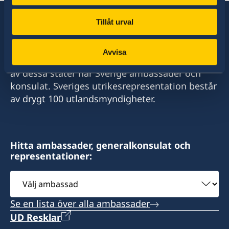
Tillåt urval
Sverige har diplomatiska förbindelser med i
Avvisa
stort sett alla stater i världen. I ungefär hälften
av dessa stater har Sverige ambassader och
konsulat. Sveriges utrikesrepresentation består
av drygt 100 utlandsmyndigheter.
Hitta ambassader, generalkonsulat och
representationer:
Välj
ambassad
Se en lista över alla ambassader
UD Resklar