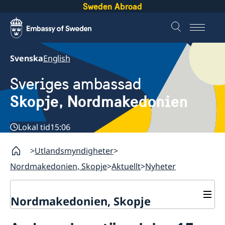
Sweden Abroad
Svenska
English
Sveriges ambassad
Skopje, Nordmakedonien
Lokal tid
15:06
Utlandsmyndigheter
Nordmakedonien, Skopje
Aktuellt
Nyheter
Nordmakedonien, Skopje
Om oss