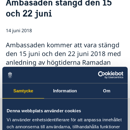
Ambasaden stängd den 15
Ambassadör
Kontakt / Öppettider
och 22 juni
Dataskyddspolicy för utlandsmyndigheterna
Boka tid för intervju
Så stöttar vi svenska företag
Vi är en resurs för svenska företag
Aktuellt
14 juni 2018
Team Sweden
Sveriges utvecklingssamarbete i
Nyheter
Så kan du få stöd
Nordmakedonien
Ambassaden kommer att vara stängd
Svenska företag i Nordmakedonien
Vad som gäller för uppe­hålls­till­stånd för besök
Migrationsärenden för personer lagligen bosatta i
Anmäl handelshinder
Viktig information för migrationsärenden och pass
Ukraina och Georgien
den 15 juni och den 22 juni 2018 med
Ny handelskammare grundad för att stärka banden
Rösta i Nordmakedonien
anledning av högtiderna Ramadan
mellan Sverige och Nordmakedonien
Bajram respektive midsommar.
FAQ - Så stöttar vi svenska företag
Samtycke
Information
Om
Sverige i Nordmakedonien,
Denna webbplats använder cookies
Skopje
Vi använder enhetsidentifierare för att anpassa innehållet
och annonserna till användarna, tillhandahålla funktioner