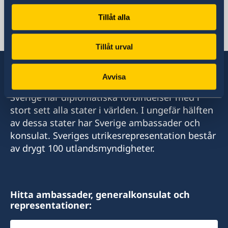
Receptionen
Tillåt alla
ambassaden.skopje@gov.se
Migrationsavdelningen
ambassaden.skopje-migration@gov.se
Tillåt urval
Avvisa
Sverige har diplomatiska förbindelser med i
stort sett alla stater i världen. I ungefär hälften
av dessa stater har Sverige ambassader och
konsulat. Sveriges utrikesrepresentation består
av drygt 100 utlandsmyndigheter.
Hitta ambassader, generalkonsulat och
representationer:
Välj