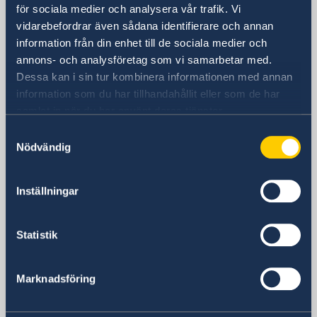
Sveriges ambassad i Skopje
för sociala medier och analysera vår trafik. Vi
vidarebefordrar även sådana identifierare och annan
Besöksadress
information från din enhet till de sociala medier och
8ma Udarna Brigada No.2
annons- och analysföretag som vi samarbetar med.
Skopje
Dessa kan i sin tur kombinera informationen med annan
Postadress
information som du har tillhandahållit eller som de har
Embassy of Sweden
samlat in när du har använt deras tjänster.
8ma Udarna Brigada No.2
Samtyckesval
1000 Skopje
Nödvändig
Nordmakedonien
Telefonnummer
Inställningar
Receptionen telefontid mån-fre 09.00-
12.00
Statistik
+389 2 329 78 80
Migrationsavdelningens telefontid mån-
tors 11.00-12.00
Marknadsföring
+389 2 3297 898
E-postadress