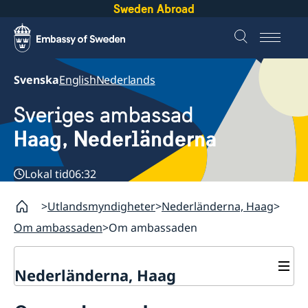
Sweden Abroad
Svenska
English
Nederlands
Sveriges ambassad
Haag, Nederländerna
Lokal tid
06:32
Utlandsmyndigheter
Nederländerna, Haag
Om ambassaden
Om ambassaden
Nederländerna, Haag
Kontakt & Öppettider