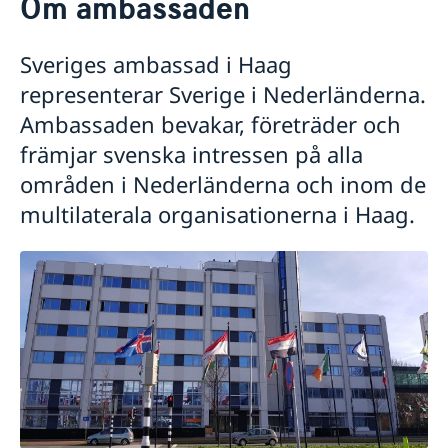
Om ambassaden
Om ambassaden
Ambassadör och personal på ambassaden i Haag
Sveriges ambassad i Haag
Parkering
Praktik på ambassaden
representerar Sverige i Nederländerna.
Om ambassaden
Ambassaden bevakar, företräder och
Sverige i Aruba
främjar svenska intressen på alla
Sverige i Sint Maarten
Sverige i Curaçao
områden i Nederländerna och inom de
Organisationer och föreningar
multilaterala organisationerna i Haag.
Så stöttar vi svenska företag
Vi är en resurs för svenska företag
Aktuellt
Team Sweden
Nyheter
Så kan du få stöd
Kalendarium
Svenska företag i Nederländerna
Anmäl handelshinder