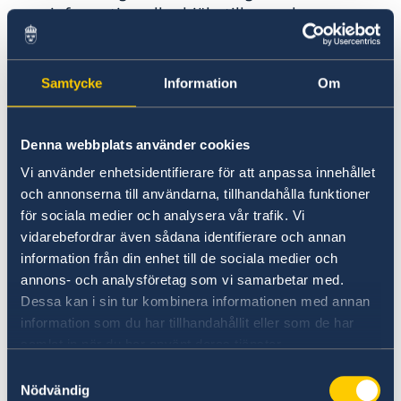
reseinformation eller hjälp till svenska
medborgare i utlandet.
Länk till Hjälp till svenska medborgare.
Samtycke
Information
Om
Att informera om Sverige ingår också i
ambassadens arbetsuppgifter. Det görs till
Denna webbplats använder cookies
exempel genom seminarier, utställningar och
Vi använder enhetsidentifierare för att anpassa innehållet
kulturevenemang.
Länk till Kalendarium.
och annonserna till användarna, tillhandahålla funktioner
för sociala medier och analysera vår trafik. Vi
Följ gärna ambassaden i sociala medier för
vidarebefordrar även sådana identifierare och annan
aktuell information:
information från din enhet till de sociala medier och
annons- och analysföretag som vi samarbetar med.
Dessa kan i sin tur kombinera informationen med annan
information som du har tillhandahållit eller som de har
samlat in när du har använt deras tjänster.
Samtyckesval
Nödvändig
Du kan se vem som arbetar på ambassaden