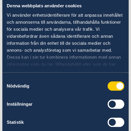
Melden van misstanden
Denna webbplats använder cookies
Vi använder enhetsidentifierare för att anpassa innehållet
Als u een klacht of een vermoeden van onjuist
och annonserna till användarna, tillhandahålla funktioner
handelen van de Zweedse Ambassade in
för sociala medier och analysera vår trafik. Vi
Nederland heeft, dan mag u dat melden bij het
vidarebefordrar även sådana identifierare och annan
Ministerie van Buitenlandse zaken in Zweden.
information från din enhet till de sociala medier och
annons- och analysföretag som vi samarbetar med.
Een klacht indienen tegen de Ambassade
Dessa kan i sin tur kombinera informationen med annan
van Zweden in Nederland/het Zweeds
information som du har tillhandahållit eller som de har
Ministerie van Buitenlandse zaken (in het
samlat in när du har använt deras tjänster.
Engels)
Samtyckesval
Nödvändig
Vermoedelijke misdaad of andere
onregelmatigheden melden (in het Engels)
Inställningar
Statistik