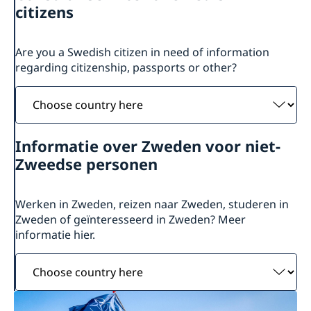
Over ons
citizens
Over de ambassade
Actueel
Ambassadeur en personeel
Nieuws
Are you a Swedish citizen in need of information
Parkeren
Evenementenkalender
regarding citizenship, passports or other?
Choose
country
here
Informatie over Zweden voor niet-
Zweedse personen
Werken in Zweden, reizen naar Zweden, studeren in
Zweden of geïnteresseerd in Zweden? Meer
informatie hier.
Choose
country
here