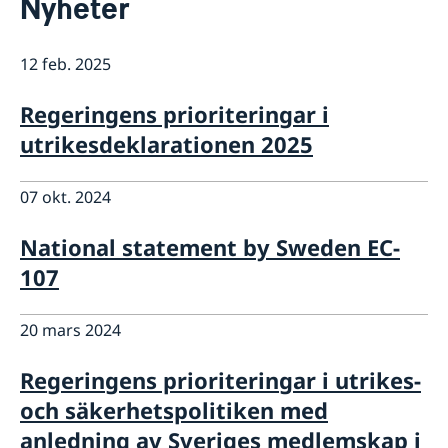
Nyheter
Om ambassaden
Ambassadör och personal på ambassaden i Haag
Så stöttar vi svenska företag
Parkering
12 feb. 2025
Vi är en resurs för svenska företag
Aktuellt
Praktik på ambassaden
Team Sweden
Om ambassaden
Nyheter
Regeringens prioriteringar i
Så kan du få stöd
Sverige i Aruba
Kalendarium
utrikesdeklarationen 2025
Svenska företag i Nederländerna
Sverige i Sint Maarten
Anmäl handelshinder
Sverige i Curaçao
07 okt. 2024
Organisationer och föreningar
National statement by Sweden EC-
107
20 mars 2024
Regeringens prioriteringar i utrikes-
och säkerhetspolitiken med
anledning av Sveriges medlemskap i