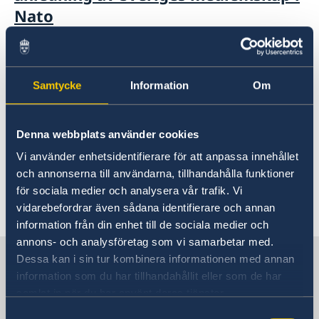
Nato
13 mars 2024
Tips och råd om du ska resa
Samtycke
Information
Om
utomlands
Denna webbplats använder cookies
06 mars 2024
Vi använder enhetsidentifierare för att anpassa innehållet
och annonserna till användarna, tillhandahålla funktioner
National Statement OPCW EC105
för sociala medier och analysera vår trafik. Vi
vidarebefordrar även sådana identifierare och annan
«
1
2
3
4
»
information från din enhet till de sociala medier och
annons- och analysföretag som vi samarbetar med.
Sverige i Nederländerna, Haag
Dessa kan i sin tur kombinera informationen med annan
information som du har tillhandahållit eller som de har
samlat in när du har använt deras tjänster.
Sveriges ambassad
Samtyckesval