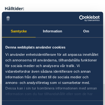
Hålltider:
18:00 Samling och uteservering av glögg
Samtycke
Information
Om
18:30 Anföranden och tändning av granen
Denna webbplats använder cookies
18:45 Luciatåg
Vi använder enhetsidentifierare för att anpassa innehållet
och annonserna till användarna, tillhandahålla funktioner
19:00 ca slut
för sociala medier och analysera vår trafik. Vi
vidarebefordrar även sådana identifierare och annan
Senast uppdaterad 03 dec. 2025, 16.58
information från din enhet till de sociala medier och
annons- och analysföretag som vi samarbetar med.
Dessa kan i sin tur kombinera informationen med annan
Sverige i Nederländerna, Haag
information som du har tillhandahållit eller som de har
samlat in när du har använt deras tjänster.