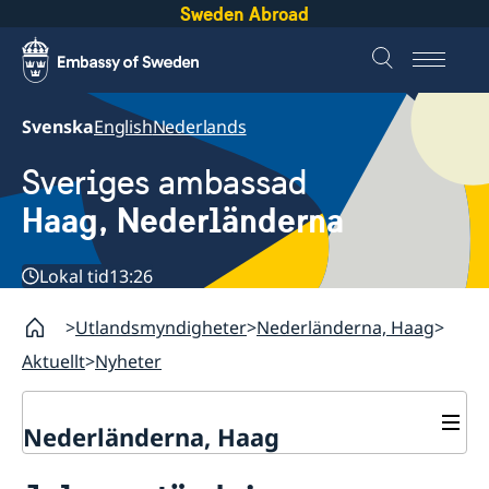
Sweden Abroad
Svenska
English
Nederlands
Sveriges ambassad
Haag, Nederländerna
Lokal tid
13:26
Utlandsmyndigheter
Nederländerna, Haag
Aktuellt
Nyheter
Nederländerna, Haag
Kontakt & Öppettider