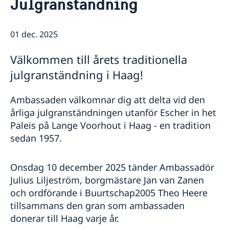
Julgranständning
Om ambassaden
Ambassadör och personal på ambassaden i Haag
Så stöttar vi svenska företag
Parkering
01 dec. 2025
Vi är en resurs för svenska företag
Aktuellt
Praktik på ambassaden
Team Sweden
Om ambassaden
Nyheter
Välkommen till årets traditionella
Så kan du få stöd
Sverige i Aruba
Kalendarium
julgranständning i Haag!
Svenska företag i Nederländerna
Sverige i Sint Maarten
Anmäl handelshinder
Sverige i Curaçao
Ambassaden välkomnar dig att delta vid den
Organisationer och föreningar
årliga julgranständningen utanför Escher in het
Paleis på Lange Voorhout i Haag - en tradition
sedan 1957.
Onsdag 10 december 2025 tänder Ambassadör
Julius Liljeström, borgmästare Jan van Zanen
och ordförande i Buurtschap2005 Theo Heere
tillsammans den gran som ambassaden
donerar till Haag varje år.