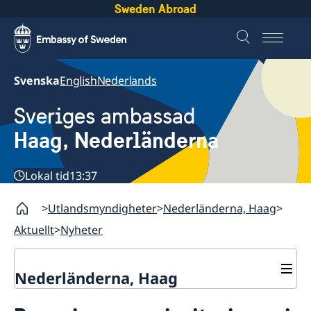
Sweden Abroad
Svenska
English
Nederlands
Sveriges ambassad
Haag, Nederländerna
Lokal tid
13:37
Utlandsmyndigheter
Nederländerna, Haag
Aktuellt
Nyheter
Nederländerna, Haag
Kontakt & Öppettider