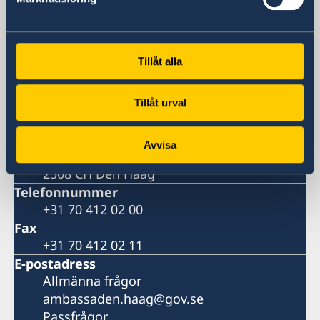
Sveriges ambassad
Besöksadress
Tillåt alla
Johan de Wittlaan 7
Plan 4
2517 JR Den Haag
Tillåt urval
Postadress
Embassy of Sweden
Avvisa
Postbus 85601
2508 CH Den Haag
Telefonnummer
+31 70 412 02 00
Fax
+31 70 412 02 11
E-postadress
Allmänna frågor
ambassaden.haag@gov.se
Passfrågor