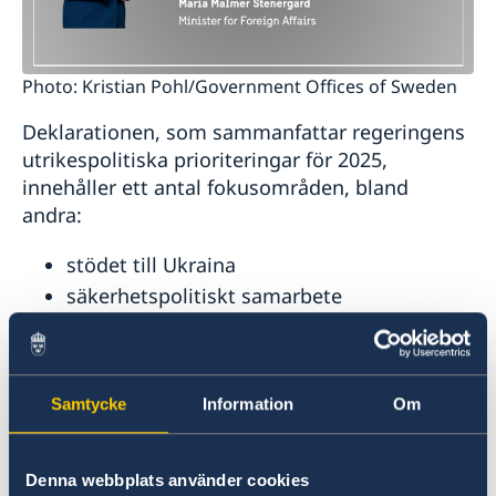
Photo: Kristian Pohl/Government Offices of Sweden
Deklarationen, som sammanfattar regeringens
utrikespolitiska prioriteringar för 2025,
innehåller ett antal fokusområden, bland
andra:
stödet till Ukraina
säkerhetspolitiskt samarbete
jämställdhet och kvinnors egenmakt
– Årets utrikesdeklaration presenteras i en svår
säkerhetspolitisk tid. Vi – Sverige, EU och Nato
Samtycke
Information
Om
– befinner oss i en långvarig och långtgående
konfrontation med Ryssland. Ryssland kommer
Denna webbplats använder cookies
fortsätta utgöra ett allvarligt hot mot