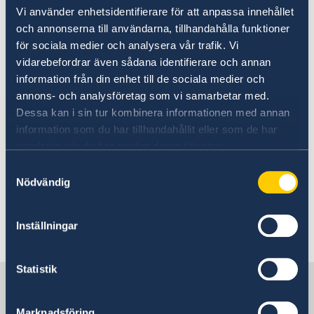
säkerheten i Europa, oavsett utfallet av kriget i
Vi använder enhetsidentifierare för att anpassa innehållet
Ukraina. Vår uppgift är ofrånkomlig: vi ska
och annonserna till användarna, tillhandahålla funktioner
motverka Rysslands förmåga att göra oss
för sociala medier och analysera vår trafik. Vi
skada, inte minst genom att stödja Ukraina,
vidarebefordrar även sådana identifierare och annan
säger utrikesminister Maria Malmer
information från din enhet till de sociala medier och
annons- och analysföretag som vi samarbetar med.
Stenergard.
Dessa kan i sin tur kombinera informationen med annan
information som du har tillhandahållit eller som de har
Läs hela utrikesdeklarationen på regeringen.se
samlat in när du har använt deras tjänster.
Samtyckesval
Nödvändig
Läs pressmeddelandet på regeringen.se
Inställningar
Senast uppdaterad 12 feb. 2025, 11.12
Statistik
Sverige i Nederländerna, Haag
Marknadsföring