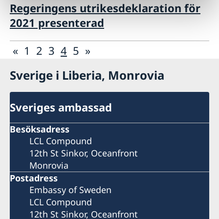
Regeringens utrikesdeklaration för
2021 presenterad
«
1
2
3
4
5
»
Sverige i Liberia, Monrovia
Sveriges ambassad
Besöksadress
LCL Compound
12th St Sinkor, Oceanfront
Monrovia
Postadress
Embassy of Sweden
LCL Compound
12th St Sinkor, Oceanfront