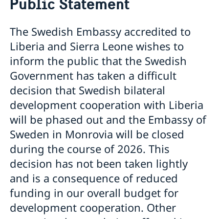
Public Statement
Om oss
Ambassadör
Aktuellt
The Swedish Embassy accredited to
Lediga tjänster
Nyheter
Landsfakta om Liberia
Liberia and Sierra Leone wishes to
Sveriges utvecklingssamarbete
Ambassaden stängd
inform the public that the Swedish
Sverige stödjer SRHR i Liberia
Ambassaden stängd
Government has taken a difficult
Nolltolerans mot korruption
Affärsmöjligheter i Liberia
decision that Swedish bilateral
Resa till Sverige
development cooperation with Liberia
will be phased out and the Embassy of
Sweden in Monrovia will be closed
during the course of 2026. This
decision has not been taken lightly
and is a consequence of reduced
funding in our overall budget for
development cooperation. Other