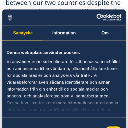
between our two countries despite the
changing circumstances. We will seek
to strengthen and broaden the
partnership between Liberia and
Samtycke
Information
Om
Sweden beyond development
cooperation, not least through
enhanced trade and business
Denna webbplats använder cookies
relations. Sweden remains a steadfast
Vi använder enhetsidentifierare för att anpassa innehållet
och annonserna till användarna, tillhandahålla funktioner
partner to Liberia and attaches great
för sociala medier och analysera vår trafik. Vi
importance to our shared priorities
vidarebefordrar även sådana identifierare och annan
and values which together with our
information från din enhet till de sociala medier och
strong historic ties provides a solid
annons- och analysföretag som vi samarbetar med.
Dessa kan i sin tur kombinera informationen med annan
foundation for continued good
information som du har tillhandahållit eller som de har
relations between our two countries.
samlat in när du har använt deras tjänster.
Samtyckesval