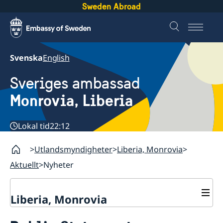
Sweden Abroad
Svenska
English
Sveriges ambassad
Monrovia, Liberia
Lokal tid
22:12
Utlandsmyndigheter
Liberia, Monrovia
Aktuellt
Nyheter
Liberia, Monrovia
Kontakt