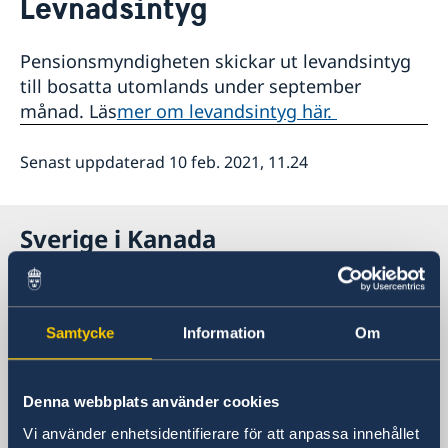
Levnadsintyg
Om oss
Så stöttar vi svenska företag
Pensionsmyndigheten skickar ut levandsintyg
Vi är en resurs för svenska företag
Aktuellt
till bosatta utomlands under september
Team Sweden
Nyheter
månad. Läs
mer om levandsintyg här.
Så kan du få stöd
Svenska företag i Kanada
Anmäl handelshinder
Senast uppdaterad 10 feb. 2021, 11.24
Sverige i Kanada
SVERIGES AMBASSAD I KANADA
Samtycke
Information
Om
Besöksadress
377 Dalhousie Street, Suite 305
Ottawa
Denna webbplats använder cookies
Postadress
Vi använder enhetsidentifierare för att anpassa innehållet
377 Dalhousie Street, Suite 305