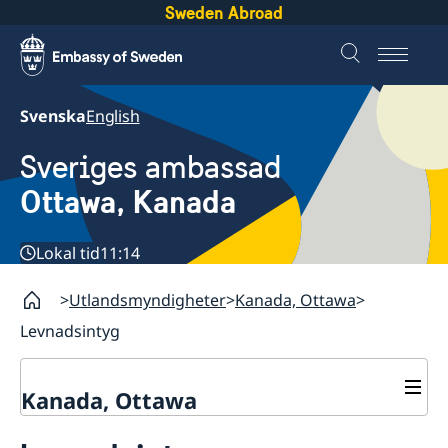
Sweden Abroad
Svenska
English
Sveriges ambassad
Ottawa, Kanada
Lokal tid
11:14
Utlandsmyndigheter
Kanada, Ottawa
Levnadsintyg
Kanada, Ottawa
Kontakt