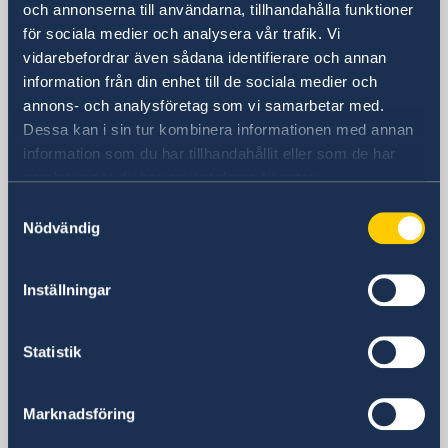
och annonserna till användarna, tillhandahålla funktioner
Ottawa, ON K1N 9N8
för sociala medier och analysera vår trafik. Vi
Telefonnummer
vidarebefordrar även sådana identifierare och annan
613-244-8200
information från din enhet till de sociala medier och
Fax
annons- och analysföretag som vi samarbetar med.
613-244-2277
Dessa kan i sin tur kombinera informationen med annan
E-postadress
information som du har tillhandahållit eller som de har
Allmänna frågor:
samlat in när du har använt deras tjänster.
ambassaden.ottawa ( @ ) gov.se
Samtyckesval
Frågor om arbets- och uppehållstillstånd:
Nödvändig
visa.washington (@) gov.se
Social media
Inställningar
Facebook
Instagram
Twitter
Statistik
SVENSKA KONSULAT
Calgary
Marknadsföring
Telefon:
Halifax