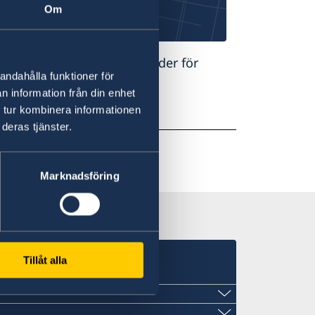
Om
a samt platser och öppettider för
andahålla funktioner för
n information från din enhet
 tur kombinera informationen
deras tjänster.
Marknadsföring
T
Tillåt alla