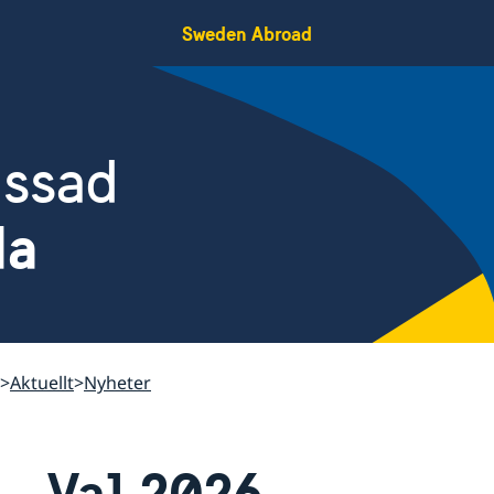
Sweden Abroad
assad
da
Aktuellt
Nyheter
Val 2026