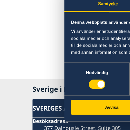
Samtycke
Denna webbplats använder 
Vi använder enhetsidentifierar
sociala medier och analysera 
till de sociala medier och a
med annan information som du 
Samtyckesval
Nödvändig
Sverige i Kanada
SVERIGES AMBASSAD I KANAD
Avvisa
Besöksadress
377 Dalhousie Street, Suite 305