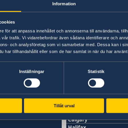
Information
cookies
Information om hur du gör för att rösta i Kanad
e för att anpassa innehållet och annonserna till användarna, tillh
vallokaler finns här:
vår trafik. Vi vidarebefordrar även sådana identifierare och anna
nnons- och analysföretag som vi samarbetar med. Dessa kan i sin
Rösta i Kanada
har tillhandahållit eller som de har samlat in när du har använt 
Senast uppdaterad 22 maj 2026, 13.47
Inställningar
Statistik
A
SVENSKA KONSULA
Tillåt urval
Calgary
Telefon:
Halifax