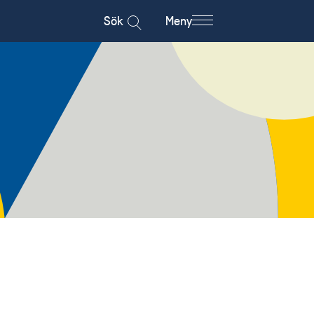
Sök
Meny