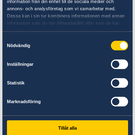
information från din enhet till de sociala medier och
Website:
https://www.gac.com/jordan
annons- och analysföretag som vi samarbetar med.
Dessa kan i sin tur kombinera informationen med annan
Telephone: +962 6 5808000
information som du har tillhandahållit eller som de har
samlat in när du har använt deras tjänster.
Samtyckesval
Email: jordan@gac.com
Nödvändig
Inställningar
Getinge
Statistik
Distributor: Elite Group for Medical Equipment
and Investment
Marknadsföring
Address: Haroun Al-Rasheed St. 100, Arajan,
Amman
Tillåt alla