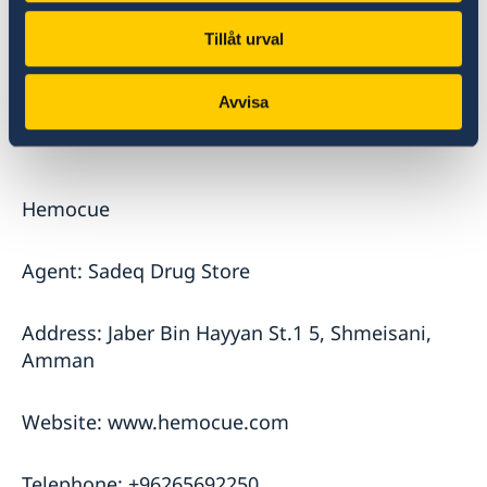
Website
https://elitegme.com/
Tillåt urval
Telephone: + 962 6 567 2177
Avvisa
Hemocue
Agent: Sadeq Drug Store
Address: Jaber Bin Hayyan St.1 5, Shmeisani,
Amman
Website: www.hemocue.com
Telephone: +96265692250