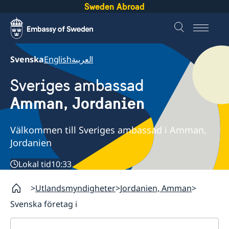
Sweden Abroad
Svenska
English
العربية
Sveriges ambassad
Amman, Jordanien
Välkommen till Sveriges ambassad i Amman,
Jordanien
Lokal tid
10:33
Utlandsmyndigheter
Jordanien, Amman
Svenska företag i