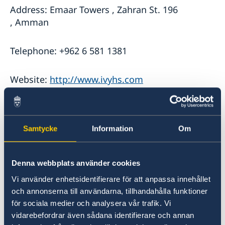
Address: Emaar Towers , Zahran St. 196
, Amman
Telephone: +962 6 581 1381
Website:
http://www.ivyhs.com
Samtycke
Information
Om
Denna webbplats använder cookies
GAC
Vi använder enhetsidentifierare för att anpassa innehållet
och annonserna till användarna, tillhandahålla funktioner
Address: Rafiq Baha'a El-Din Al-Hariri 14,
för sociala medier och analysera vår trafik. Vi
Abdali, Amman
vidarebefordrar även sådana identifierare och annan