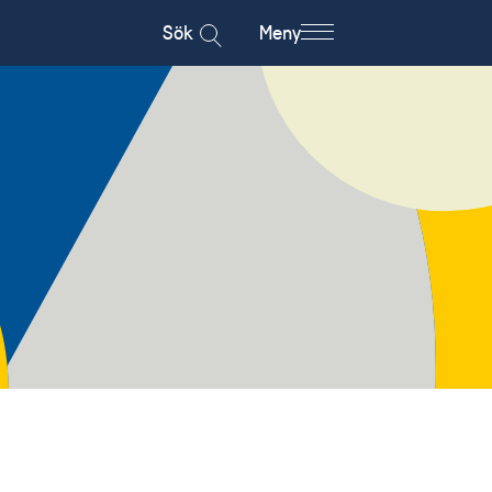
Sök
Meny