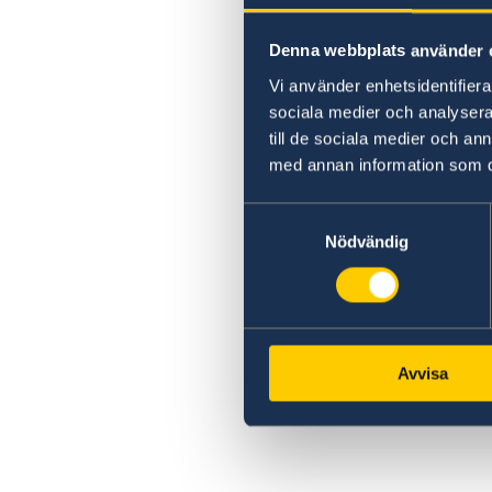
Denna webbplats använder 
Vi använder enhetsidentifierar
sociala medier och analysera 
till de sociala medier och a
med annan information som du 
Samtyckesval
Nödvändig
Avvisa