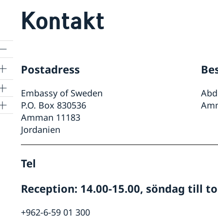
Kontakt
Postadress
Be
Embassy of Sweden
Abdu
P.O. Box 830536
Amm
Amman 11183
ag
Jordanien
a
n
Tel
m är
Reception: 14.00-15.00, söndag till t
+962-6-59 01 300