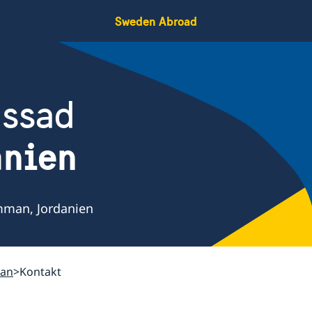
Sweden Abroad
assad
nien
mman, Jordanien
man
Kontakt