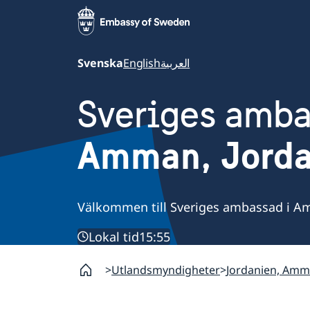
Svenska
English
العربية
Sveriges amb
Amman, Jorda
Välkommen till Sveriges ambassad i A
Lokal tid
15:55
Utlandsmyndigheter
Jordanien, Am