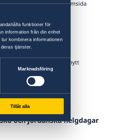
01004 eller besök deras hemsida
andahålla funktioner för
en.amman@gov.se
n information från din enhet
 och migrationsärenden:
 tur kombinera informationen
deras tjänster.
, biometri, beställning av nytt
Marknadsföring
 torsdag, 13.00 till 14.00
.
ligt besök.
an-migration@gov.se
Tillåt alla
ska och jordanska helgdagar