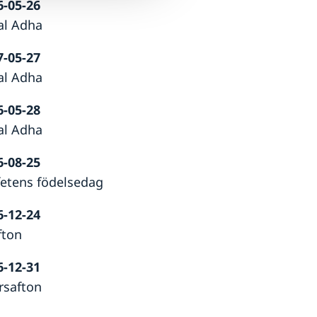
6-05-26
al Adha
7-05-27
al Adha
6-05-28
al Adha
6-08-25
fetens födelsedag
6-12-24
fton
6-12-31
rsafton