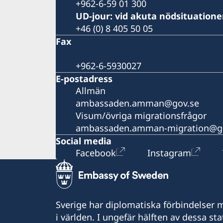
+962-6-59 01 300
UD-jour: vid akuta nödsituation
+46 (0) 8 405 50 05
Fax
+962-6-5930027
E-postadress
Allmän
ambassaden.amman@gov.se
Visum/övriga migrationsfrågor
ambassaden.amman-migration@g
Social media
Facebook
Instagram
Sverige har diplomatiska förbindelser me
i världen. I ungefär hälften av dessa sta