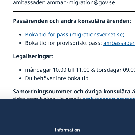
ambassaden.amman-migration@gov.se
Passärenden och andra konsulära ärenden:
Boka tid för pass (migrationsverket.se)
Boka tid för provisoriskt pass:
ambassade
Legaliseringar:
måndagar 10.00 till 11.00 & torsdagar 09.00 
Du behöver inte boka tid.
Samordningsnummer och övriga konsulära 
tider, som bokas via email:
ambassaden.amman
Migrationssektionen
För upplysningar om Schengenviseringar:
Information