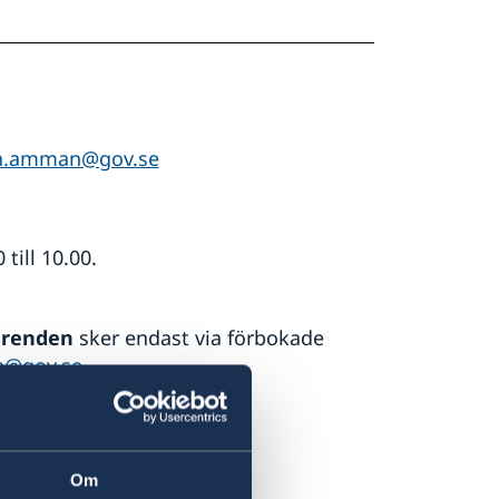
n.amman@gov.se
till 10.00.
ärenden
sker endast via förbokade
@gov.se
Om