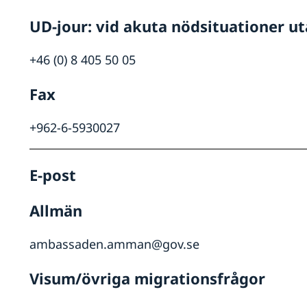
UD-jour: vid akuta nödsituationer u
eign
+46 (0) 8 405 50 05
Fax
+962-6-5930027
E-post
Allmän
ambassaden.amman@gov.se
Visum/övriga migrationsfrågor