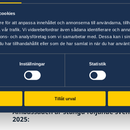
kontakta VFS Global Amman på 00962 6 40
https://visa.vfsglobal.com/jor/en/swe/
cookies
e för att anpassa innehållet och annonserna till användarna, tillh
Alla besök måste bokas i förväg via:
ambassad
vår trafik. Vi vidarebefordrar även sådana identifierare och anna
Besökstid för uppehålls- och arbetstillstånd
nnons- och analysföretag som vi samarbetar med. Dessa kan i sin
har tillhandahållit eller som de har samlat in när du har använt 
Ansökningar tas emot efter
tidsbokning
.
Beslut, uppehålltillståndskort, passkontroll
Inställningar
Statistik
uppehållstillståndskort:
Drop-in söndag och
Inga bokningar sker via telefon eller vid person
Frågor i övrigt kan sändas till:
ambassaden.amm
Maila gärna din fråga på engelska om möjligt.
Tillåt urval
Ambassaden är stängd följande sven
2025: