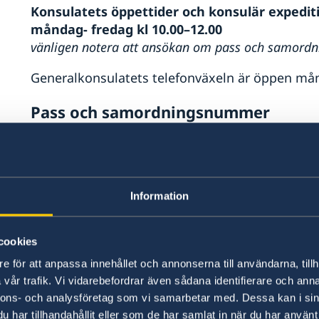
Konsulatets öppettider och konsulär expediti
måndag- fredag kl 10.00–12.00
vänligen notera att ansökan om pass och samordn
Generalkonsulatets telefonväxeln är öppen månd
Pass och samordningsnummer
Passansökningar, utlämning av pass, levnadsin
endast emot efter tidsbokning. Du kan boka en 
Visum och migrationsärenden
Information
Generalkonsulat i Jerusalem kommer inte att k
cookies
migrationsärenden.
e för att anpassa innehållet och annonserna till användarna, tillh
Från och med den 1 oktober 2025 hanterar Sveri
vår trafik. Vi vidarebefordrar även sådana identifierare och anna
längre visum- eller migrationsärenden. Istället
nnons- och analysföretag som vi samarbetar med. Dessa kan i sin
ansöka om visum, eller vända dig till
Sveriges 
har tillhandahållit eller som de har samlat in när du har använt 