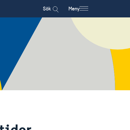
Sök
Meny
tider