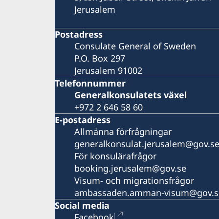
Jerusalem
Postadress
Consulate General of Sweden
P.O. Box 297
Jerusalem 91002
Telefonnummer
Generalkonsulatets växel
+972 2 646 58 60
E-postadress
Allmänna förfrågningar
generalkonsulat.jerusalem@gov.s
För konsulärafrågor
booking.jerusalem@gov.se
Visum- och migrationsfrågor
ambassaden.amman-visum@gov.s
Social media
Facebook