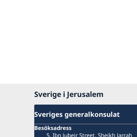
Sverige i Jerusalem
Sveriges generalkonsulat
Besöksadress
5, Ibn Jubeir Street, Sheikh Jarrah