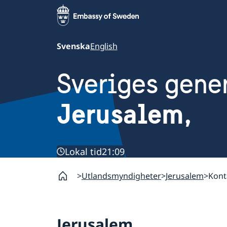
Svenska
English
Sveriges gene
Jerusalem,
Lokal tid
21:09
Utlandsmyndigheter
Jerusalem
Kont
Jerusalem