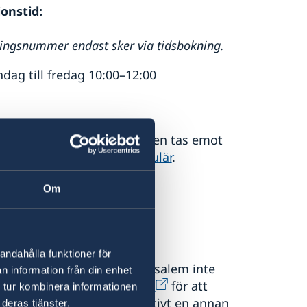
onstid:
ingsnummer endast sker via tidsbokning.
ag till fredag 10:00–12:00
tyg, andra konsulära ärenden tas emot
tid via våra
bokningsformulär
.
Om
unna besvara frågor om
andahålla funktioner för
ges generalkonsulat i Jerusalem inte
n information från din enhet
 bör du
kontakta VFS Global
för att
 tur kombinera informationen
ambassad i Amman
alternativt en annan
deras tjänster.