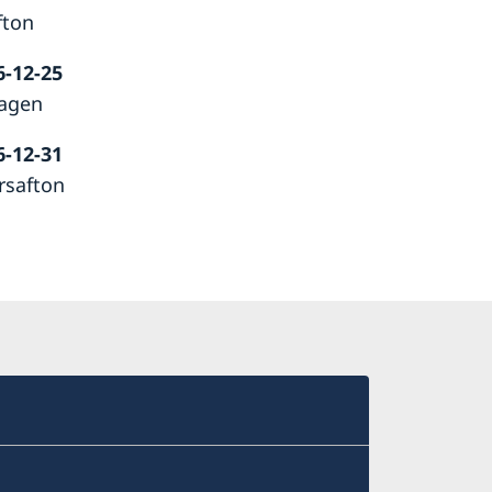
fton
6-12-25
dagen
6-12-31
rsafton