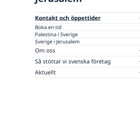
Kontakt och öppettider
Boka en tid
Palestina i Sverige
Sverige i Jerusalem
Om oss
Generalkonsulatets personal
Så stöttar vi svenska företag
Vi är en resurs för svenska företag
Aktuellt
Team Sweden
Nyheter
Så kan du få stöd
Regeringens prioriteringar i
Svenska företag i Palestina
utrikesdeklarationen 2026
Anmäl handelshinder
Svensklistan