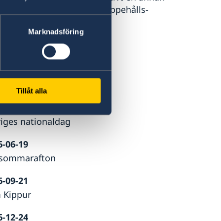
enområdet för frågor om uppehålls-
Marknadsföring
Tillåt alla
6-06-06
riges nationaldag
6-06-19
sommarafton
6-09-21
 Kippur
6-12-24