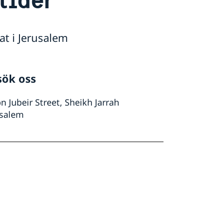
at i Jerusalem
sök oss
bn Jubeir Street, Sheikh Jarrah
usalem