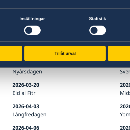
svensk ambassad i regionen eller inom Scheng
och arbetstillstånd.
Inställningar
Statistik
Sverige i Jerusalem
Palestina i Sverige
HELGDAGAR 2026
Tillåt urval
2026-01-01
202
Nyårsdagen
Sve
2026-03-20
202
Eid al Fitr
Mid
2026-04-03
202
Långfredagen
Yom
2026-04-06
202