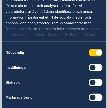
för sociala medier och analysera vår trafik. Vi
Sveriges generalkonsulat
vidarebefordrar även sådana identifierare och annan
information från din enhet till de sociala medier och
Besöksadress
annons- och analysföretag som vi samarbetar med.
5, Ibn Jubeir Street, Sheikh Jarrah
Dessa kan i sin tur kombinera informationen med annan
Jerusalem
information som du har tillhandahållit eller som de har
samlat in när du har använt deras tjänster.
Postadress
Samtyckesval
Consulate General of Sweden
Nödvändig
P.O. Box 297
Jerusalem 91002
Telefonnummer
Inställningar
Generalkonsulatets växel
+972 2 646 58 60
Statistik
E-postadress
Allmänna förfrågningar
generalkonsulat.jerusalem@gov.se
Marknadsföring
För konsulärafrågor