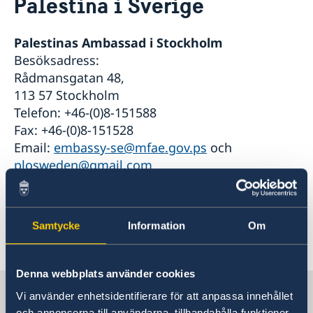
Palestina i Sverige
Boka en tid
Palestina i Sverige
Sverige i Jerusalem
Palestinas Ambassad i Stockholm
Besöksadress:
Om oss
Rådmansgatan 48,
Generalkonsulatets personal
Så stöttar vi svenska företag
113 57 Stockholm
Vi är en resurs för svenska företag
Aktuellt
Telefon: +46-(0)8-151588
Team Sweden
Fax: +46-(0)8-151528
Nyheter
Så kan du få stöd
Email:
embassy-se@mfae.gov.ps
och
Regeringens prioriteringar i utrikesdeklarationen
Svenska företag i Palestina
2026
plosweden@gmail.com
Anmäl handelshinder
Svensklistan
Samtycke
Information
Om
Senast uppdaterad 08 jan. 2018, 12.03
Denna webbplats använder cookies
Sverige i Jerusalem
Vi använder enhetsidentifierare för att anpassa innehållet
och annonserna till användarna, tillhandahålla funktioner