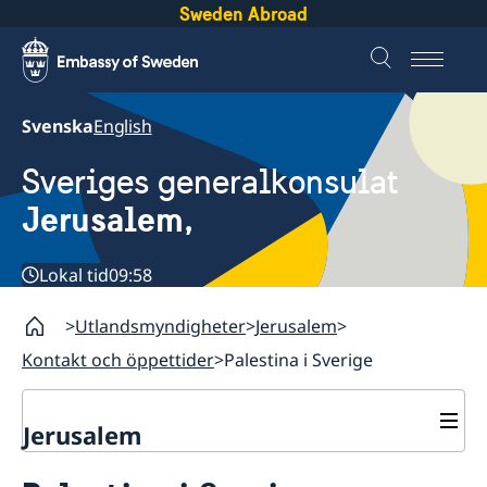
Sweden Abroad
Svenska
English
Sveriges generalkonsulat
Jerusalem,
Lokal tid
09:58
Utlandsmyndigheter
Jerusalem
Kontakt och öppettider
Palestina i Sverige
Jerusalem
Kontakt och öppettider