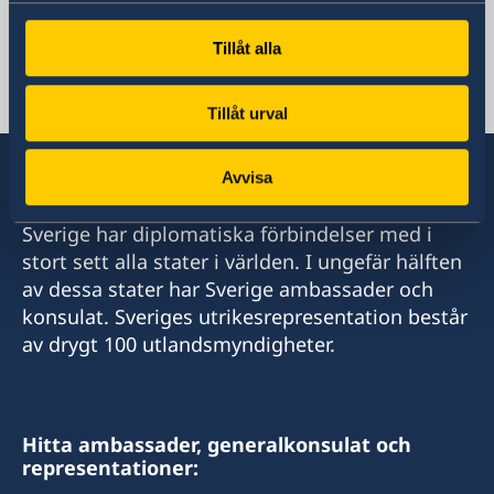
booking.jerusalem@gov.se
Visum- och migrationsfrågor
Tillåt alla
ambassaden.amman-visum@gov.se
Social media
Tillåt urval
Facebook
Avvisa
Sverige har diplomatiska förbindelser med i
stort sett alla stater i världen. I ungefär hälften
av dessa stater har Sverige ambassader och
konsulat. Sveriges utrikesrepresentation består
av drygt 100 utlandsmyndigheter.
Hitta ambassader, generalkonsulat och
representationer: