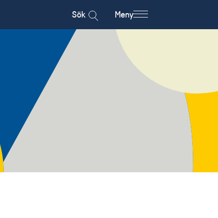
Sök
Meny