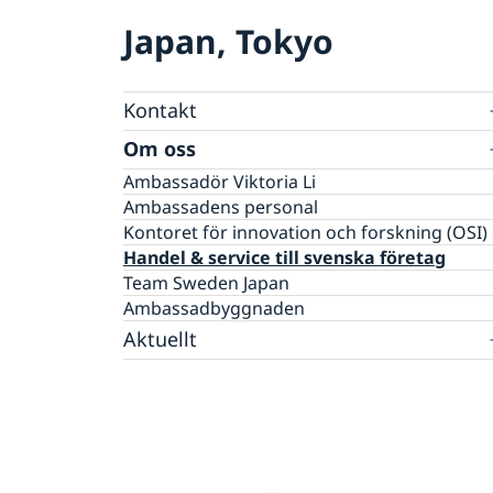
Japan, Tokyo
Kontakt
Svenskar i Världen
Om oss
Läkare , tandläkare och veterinär
Ambassadör Viktoria Li
Ambassadens personal
Kontoret för innovation och forskning (OSI)
Handel & service till svenska företag
Team Sweden Japan
Ambassadbyggnaden
Aktuellt
Nyheter
Kalendarium
Ansökan om nominellt stöd, s.k. kōen