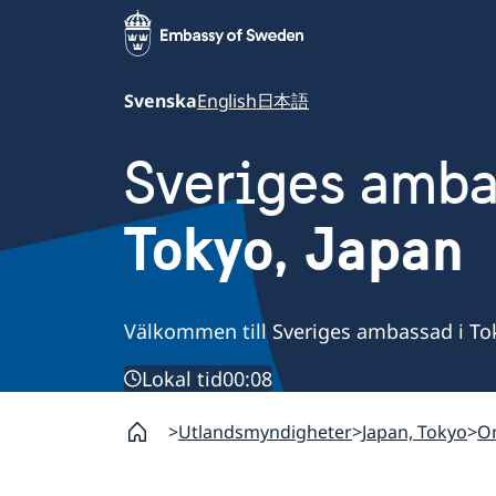
Svenska
English
日本語
Sveriges amb
Tokyo, Japan
Välkommen till Sveriges ambassad i To
Lokal tid
00:08
Utlandsmyndigheter
Japan, Tokyo
O