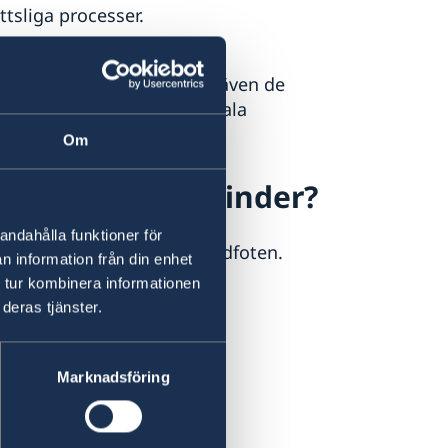
ttsliga processer.
 gäller främst
icke-diskriminering, men även de
vissa fall kan även bilaterala
Om
tött på handelshinder?
andahålla funktioner för
på adressen du hittar i sidfoten.
n information från din enhet
 tur kombinera informationen
deras tjänster.
Marknadsföring