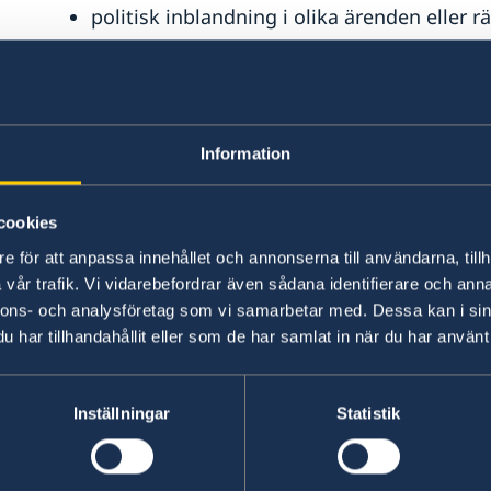
politisk inblandning i olika ärenden eller rä
För handelshinder som påträffas utanför EU/EES
Världshandelsorganisationens (WTO) regler om 
frihandelsavtal som EU ingått med tredje land. I 
investeringsskyddsavtal vara aktuella.
Information
Har du eller ditt företag s
cookies
e för att anpassa innehållet och annonserna till användarna, tillh
Då är du välkommen att kontakta oss. Maila oss 
vår trafik. Vi vidarebefordrar även sådana identifierare och anna
Ange:
nnons- och analysföretag som vi samarbetar med. Dessa kan i sin
har tillhandahållit eller som de har samlat in när du har använt 
datum
namn/företag
bransch
Inställningar
Statistik
vilket problemet är