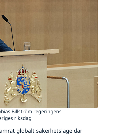
bias Billström regeringens
eriges riksdag
rsämrat globalt säkerhetsläge där