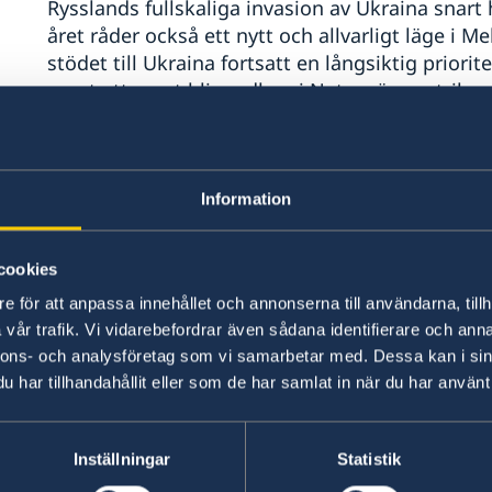
Rysslands fullskaliga invasion av Ukraina snart 
året råder också ett nytt och allvarligt läge i 
stödet till Ukraina fortsatt en långsiktig priori
emot att snart bli medlem i Nato, säger utrikes
Vidare poängterar utrikesministern att Sverige 
framåt än en förhandlad tvåstatslösning.
Information
– Bosättarvåldet måste stoppas och den palest
demokratisk legitimitet, säger Tobias Billström
cookies
e för att anpassa innehållet och annonserna till användarna, tillh
Utrikesdeklarationen sammanfattar regeringens 
vår trafik. Vi vidarebefordrar även sådana identifierare och anna
nnons- och analysföretag som vi samarbetar med. Dessa kan i sin
för året.
har tillhandahållit eller som de har samlat in när du har använt 
Fortsatt starkt stöd till Uk
Inställningar
Statistik
Sedan Rysslands storskaliga invasion av Ukraina