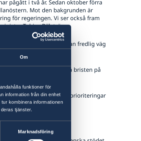
har pågått i två år. Sedan oktober förra
Mellanöstern. Mot den bakgrunden är
tering för regeringen. Vi ser också fram
minister Tobias Billström.
och EU inte ser någon annan fredlig väg
Om
inska myndigheten åtgärda bristen på
.
andahålla funktioner för
utrikespolitiska mål och prioriteringar
n information från din enhet
 tur kombinera informationen
deras tjänster.
raina
Marknadsföring
 i februari 2022 har det svenska stödet