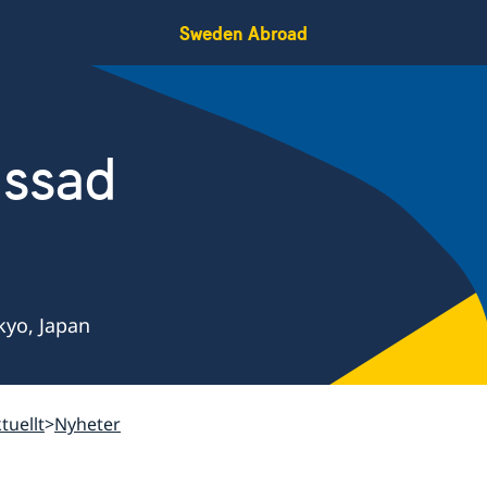
Sweden Abroad
assad
kyo, Japan
tuellt
Nyheter