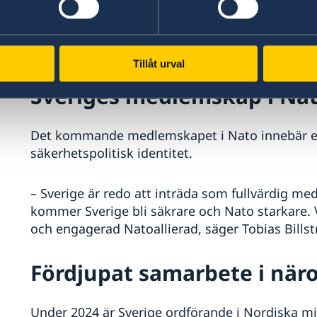
till Ukraina uppgått till cirka 30 miljarder kron
annat militärt stöd, avancerade vapensystem, o
Sverige stödjer också Ukrainas EU-närmande.
Tillåt urval
Sveriges medlemskap i Na
Det kommande medlemskapet i Nato innebär en
säkerhetspolitisk identitet.
– Sverige är redo att inträda som fullvärdig me
kommer Sverige bli säkrare och Nato starkare. V
och engagerad Natoallierad, säger Tobias Bills
Fördjupat samarbete i när
Under 2024 är Sverige ordförande i Nordiska mi