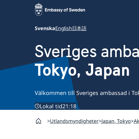
Svenska
English
日本語
Sveriges amb
Tokyo, Japan
Välkommen till Sveriges ambassad i To
Lokal tid
21:18
Utlandsmyndigheter
Japan, Tokyo
Ak