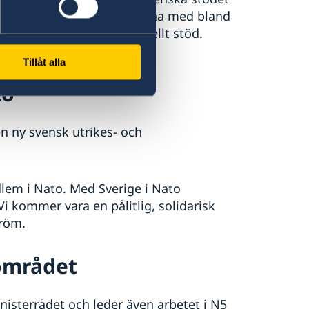
or. Sverige har försett Ukraina med bland
ch humanitärt och finansiellt stöd.
Tillåt alla
to
 ny svensk utrikes- och
dlem i Nato. Med Sverige i Nato
i kommer vara en pålitlig, solidarisk
tröm.
området
nisterrådet och leder även arbetet i N5