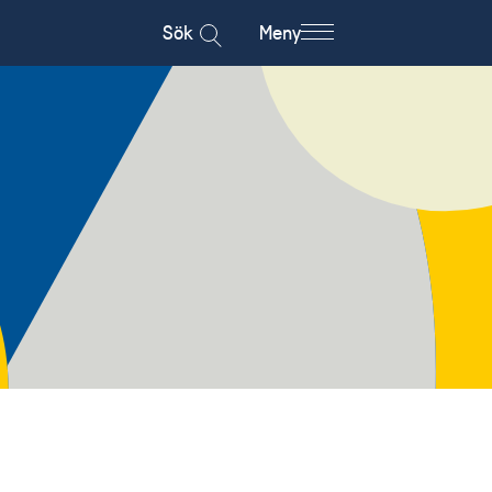
Sök
Meny