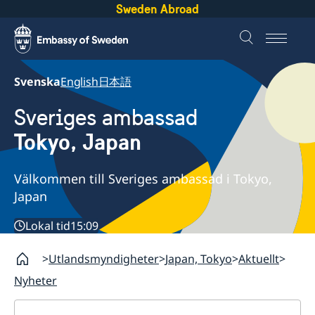
Sweden Abroad
Svenska
English
日本語
Sveriges ambassad
Tokyo, Japan
Välkommen till Sveriges ambassad i Tokyo,
Japan
Lokal tid
15:09
Utlandsmyndigheter
Japan, Tokyo
Aktuellt
Nyheter