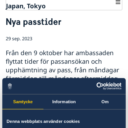
Japan, Tokyo
Kontakt
Nya passtider
Svenskar i Världen
Om oss
Läkare , tandläkare och veterinär
Ambassadör Viktoria Li
Aktuellt
29 sep. 2023
Ambassadens personal
Nyheter
Kontoret för innovation och forskning (OSI)
Kalendarium
Från den 9 oktober har ambassaden
Handel & service till svenska företag
Ansökan om nominellt stöd, s.k. kōen
Team Sweden Japan
flyttat tider för passansökan och
Ambassadbyggnaden
upphämtning av pass, från måndagar
förmiddag till måndagar eftermiddag.
Har du redan en bokat tid måndag
förmiddag efter den 9 oktober
Samtycke
Information
Om
behåller du den tiden.
Denna webbplats använder cookies