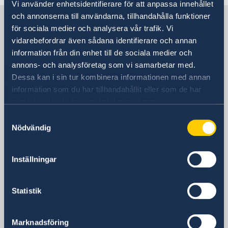
Vi använder enhetsidentifierare för att anpassa innehållet
och annonserna till användarna, tillhandahålla funktioner
Sverige i Japan
för sociala medier och analysera vår trafik. Vi
vidarebefordrar även sådana identifierare och annan
Sveriges ambassad
information från din enhet till de sociala medier och
annons- och analysföretag som vi samarbetar med.
Besöksadress
Dessa kan i sin tur kombinera informationen med annan
Embassy of Sweden
information som du har tillhandahållit eller som de har
ARK Mori Bldg. 16th floor, 1-12-32 Akasaka,
samlat in när du har använt deras tjänster.
Minato-ku, Tokyo 107-6016
Samtyckesval
Postadress
Nödvändig
Embassy of Sweden
P.O. Box599 ARK Mori Bldg. 16th floor, 1-
Inställningar
12-32 Akasaka,
Minato-ku, Tokyo 107-6016
Japan
Statistik
Telefonnummer
+81 3 5562 5050
Marknadsföring