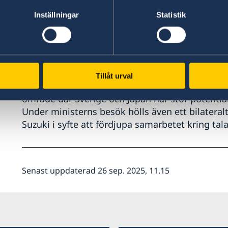
Inställningar
Statistik
I Tokyo deltog ministern vid evenemanget
Stud
Institute of Science Tokyo. Där träffade han st
som finns vid svenska universitetet i världsklas
som Scania och ABB.
Tillåt urval
I Osaka anslöt han till Expo för att knyta kontak
område där Sverige och Japan har stor potential
Under ministerns besök hölls även ett bilateral
Suzuki i syfte att fördjupa samarbetet kring ta
Senast uppdaterad 26 sep. 2025, 11.15