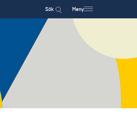
Sök
Meny