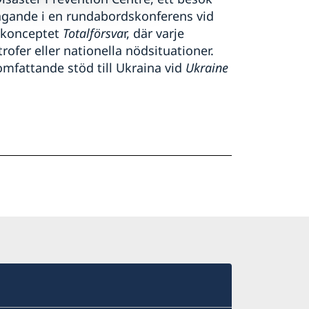
agande i en rundabordskonferens vid
 konceptet
Totalförsva
r, där varje
fer eller nationella nödsituationer.
omfattande stöd till Ukraina vid
Ukraine