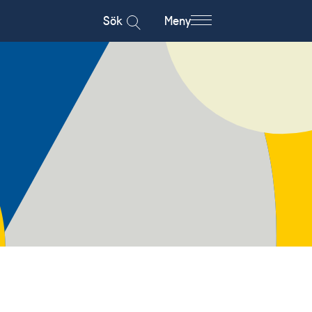
Sök
Meny