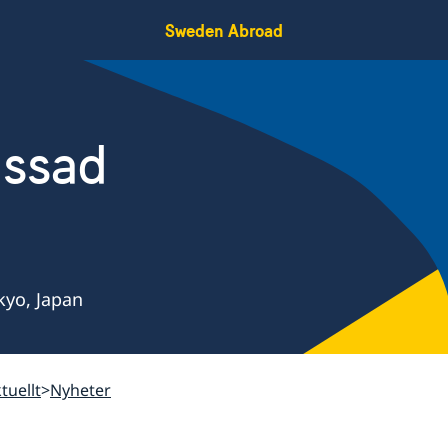
Sweden Abroad
assad
kyo, Japan
tuellt
Nyheter