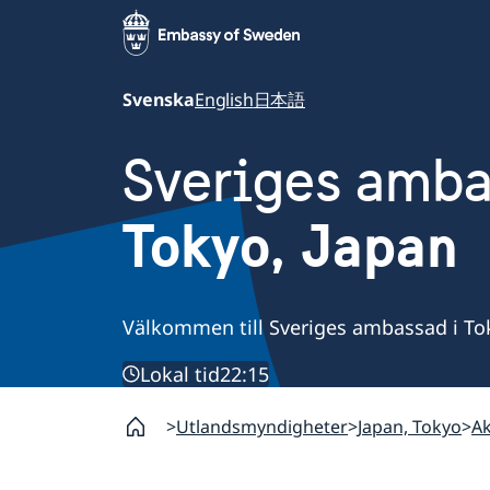
Svenska
English
日本語
Sveriges amb
Tokyo, Japan
Välkommen till Sveriges ambassad i To
Lokal tid
22:15
Utlandsmyndigheter
Japan, Tokyo
Ak