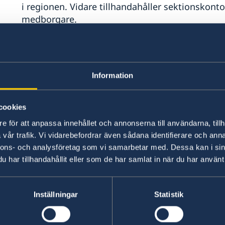
i regionen. Vidare tillhandahåller sektionskontor
medborgare.
Passärenden
Information
Alla ansökningar om pass görs på Ambassaden 
cookies
Du kan be att få hämta ut ditt pass på Sektions E
e för att anpassa innehållet och annonserna till användarna, tillh
vår trafik. Vi vidarebefordrar även sådana identifierare och anna
Läs mer om passansökan här.
Länk
nnons- och analysföretag som vi samarbetar med. Dessa kan i sin
har tillhandahållit eller som de har samlat in när du har använt 
Samordningsnummer för barn fött i Irak
Inställningar
Statistik
Har ni fått barn och önskar söka ett svenskt pa
samordningsnummer.