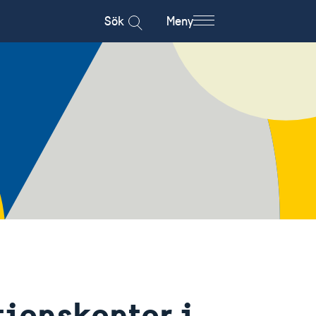
Sök
Meny
ionskontor i