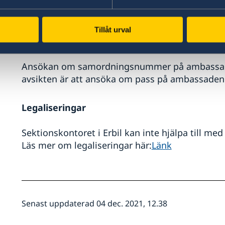
Detta görs personligen på ambassaden i Bagdad
Tillåt urval
ambassaden.bagdad-pass@gov.se
Ansökan om samordningsnummer på ambassade
avsikten är att ansöka om pass på ambassaden
Legaliseringar
Sektionskontoret i Erbil kan inte hjälpa till med 
Läs mer om legaliseringar här:
Länk
Senast uppdaterad 04 dec. 2021, 12.38