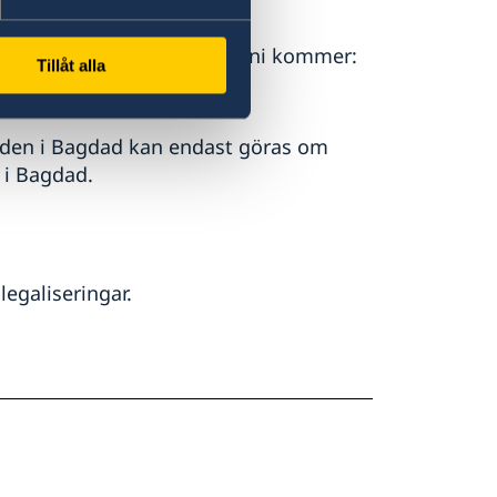
. Vi ber er boka tid innan ni kommer:
Tillåt alla
n i Bagdad kan endast göras om
 i Bagdad.
legaliseringar.