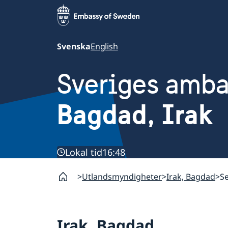
Svenska
English
Sveriges amb
Bagdad, Irak
Lokal tid
16:48
Utlandsmyndigheter
Irak, Bagdad
Se
Irak, Bagdad