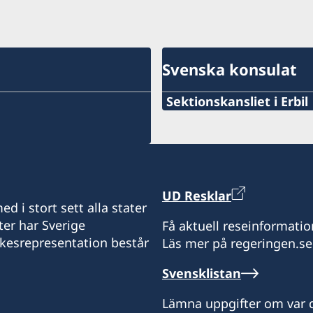
Svenska konsulat
Sektionskansliet i Erbil
Stängt för allmänheten.
UD Resklar
d i stort sett alla stater
ter har Sverige
Få aktuell reseinformatio
ikesrepresentation består
Läs mer på regeringen.se
Svensklistan
Lämna uppgifter om var d