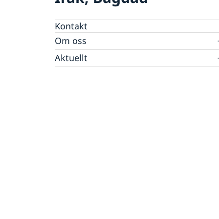
Kontakt
Om oss
Dataskyddspolicy (GDPR)
Aktuellt
Nyheter