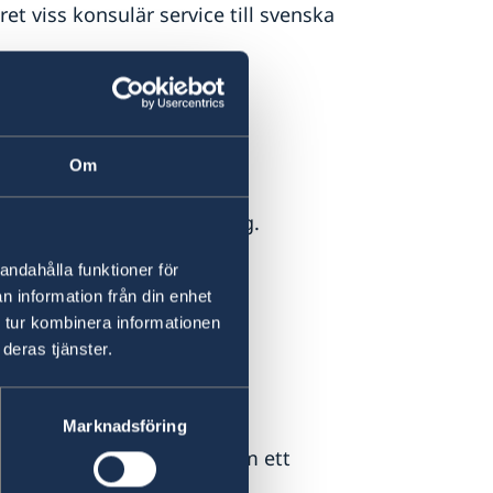
et viss konsulär service till svenska
Om
i Bagdad efter tidsbokning.
rbil när det är färdigt.
andahålla funktioner för
n information från din enhet
 tur kombinera informationen
deras tjänster.
Marknadsföring
ss måste ni först ansöka om ett