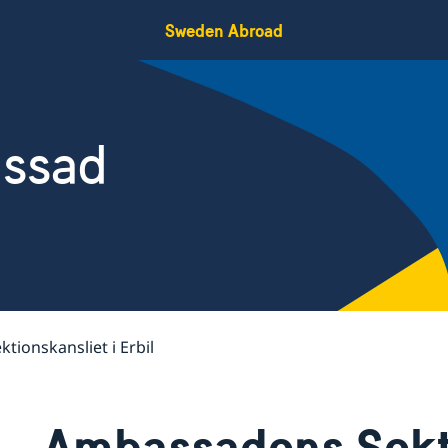
Sweden Abroad
assad
ktionskansliet i Erbil
Ambassadens Sekt