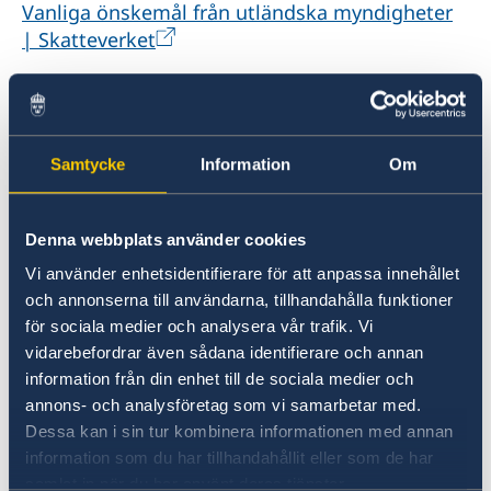
Pass och ID-kort
Vanliga önskemål från utländska myndigheter
In- och utresebestämmelser
| Skatteverket
Hälso- och sjukvård
Lokala lagar och sedvänjor
Kriminalitet och personlig säkerhet
Legaliseringar
Trafiksäkerhet
Resa i landet
En legalisering bekräftar inte handlingens
Samtycke
Information
Om
innehåll utan bestyrker endast en tjänstemans
namnteckning och behörighet att utfärda
dokumentet. Tidigare har ambassaden endast
Denna webbplats använder cookies
kunna utfärda legaliseringar i två situationer.
Vi använder enhetsidentifierare för att anpassa innehållet
Antingen då det gällde att legalisera dokument
och annonserna till användarna, tillhandahålla funktioner
som redan legaliserats av Utrikesministeriet i
för sociala medier och analysera vår trafik. Vi
Irak, eller dokument som legaliserats av UD i
vidarebefordrar även sådana identifierare och annan
Stockholm. Under rådande omständigheter har
information från din enhet till de sociala medier och
ambassaden ingen möjlighet att utärda
annons- och analysföretag som vi samarbetar med.
legaliseringar alls.
Dessa kan i sin tur kombinera informationen med annan
information som du har tillhandahållit eller som de har
samlat in när du har använt deras tjänster.