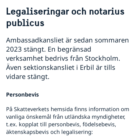
Rösta i Irak
Legaliseringar och notarius
Hjälp till svenskar i Irak
publicus
Rösta i Irak
Pass utomlands
Pass i Irak
Om svenskt medborgarskap
Ambassadkansliet är sedan sommaren
Förlust av pass i Irak
Familjerelaterat tvång
2023 stängt. En begränsad
Provisoriskt pass
Barnbortförande
verksamhet bedrivs från Stockholm.
Nationellt ID-kort
Frihetsberövad i utlandet
Samordningsnummer
Även sektionskansliet i Erbil är tills
Legaliseringar och notarius publicus
Om du blir sjuk eller råkar ut för en olycka
vidare stängt.
Dödsfall
Gifta sig utomlands
Personbevis
Reseinformation
Service för svenska företag
Ambassadens reseinformation
På Skatteverkets hemsida finns information om
Aktuella händelser
Handel med utlandet
vanliga önskemål från utländska myndigheter,
Inför resan
Allmänna säkerhetsläget
t.ex. kopplat till personbevis, födelsebevis,
Se till att vara försäkrad
Terrorism
äktenskapsbevis och legalisering:
Behöver jag visum?
Naturförhållanden och katastrofer