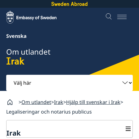
Sweden Abroad
Svenska
Om utlandet
Irak
Välj
här
Om utlandet
Irak
Hjälp till svenskar i Irak
Legaliseringar och notarius publicus
Irak