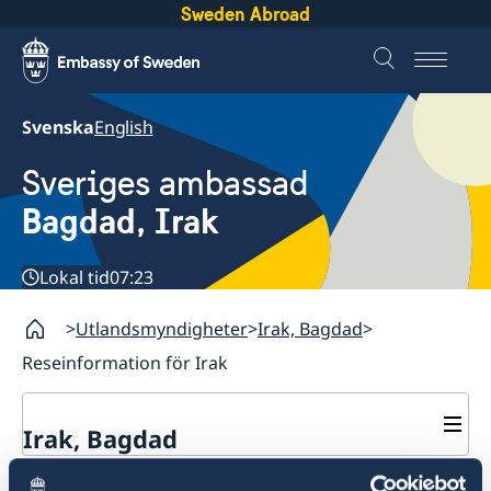
Sweden Abroad
Svenska
English
Sveriges ambassad
Bagdad, Irak
Lokal tid
07:23
Utlandsmyndigheter
Irak, Bagdad
Reseinformation för Irak
Irak, Bagdad
Kontakt