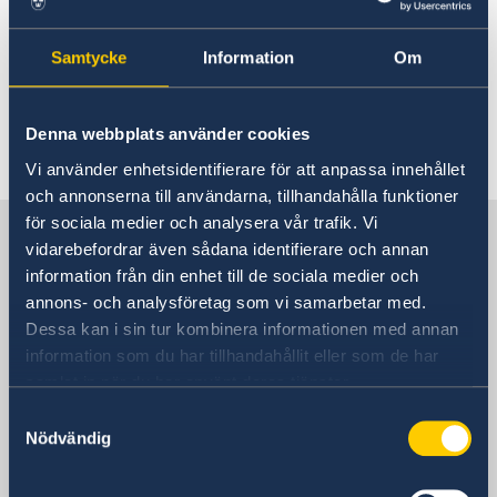
Reseinformation för Irak
Om oss
Dataskyddspolicy (GDPR)
Aktuellt
Samtycke
Information
Om
För Irak gäller särskild reseinformation.
Nyheter
Läs mer här.
Denna webbplats använder cookies
Senast uppdaterad 23 nov. 2017, 12.34
Vi använder enhetsidentifierare för att anpassa innehållet
och annonserna till användarna, tillhandahålla funktioner
för sociala medier och analysera vår trafik. Vi
Sverige i Irak
vidarebefordrar även sådana identifierare och annan
information från din enhet till de sociala medier och
annons- och analysföretag som vi samarbetar med.
Sveriges ambassad
Dessa kan i sin tur kombinera informationen med annan
E-postadress
information som du har tillhandahållit eller som de har
Allmänna frågor
samlat in när du har använt deras tjänster.
ambassaden.bagdad@gov.se
Samtyckesval
Nödvändig
Svenska konsulat