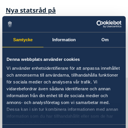
Nya statsråd på
Utrikesdepartementet
21 aug. 2024
Samtycke
Information
Om
Behöver du ett nytt pass? Då är det
dags att boka tid!
Denna webbplats använder cookies
Vi använder enhetsidentifierare för att anpassa innehållet
1
2
3
»
och annonserna till användarna, tillhandahålla funktioner
för sociala medier och analysera vår trafik. Vi
Sverige i Indonesien
vidarebefordrar även sådana identifierare och annan
information från din enhet till de sociala medier och
annons- och analysföretag som vi samarbetar med.
Sveriges ambassad
Dessa kan i sin tur kombinera informationen med annan
information som du har tillhandahållit eller som de har
Besöksadress
samlat in när du har använt deras tjänster.
Embassy of Sweden