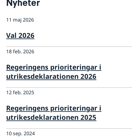
Nyheter
Om oss
Ambassadens personal
Så stöttar vi svenska företag
Lediga tjänster och praktik
11 maj 2026
Vi är en resurs för svenska företag
Aktuellt
Netikett
Team Sweden
Dataskyddspolicy (GDPR)
Nyheter
Val 2026
Så kan du få stöd
Kamerabevakning vid ambassaden
Evenemang
Svenska företag i Indonesien
Anmäl handelshinder
18 feb. 2026
Regeringens prioriteringar i
utrikesdeklarationen 2026
12 feb. 2025
Regeringens prioriteringar i
utrikesdeklarationen 2025
10 sep. 2024