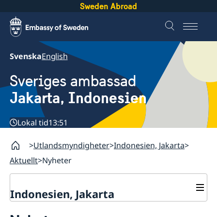
Sweden Abroad
Svenska
English
Sveriges ambassad
Jakarta, Indonesien
Lokal tid
13:51
Utlandsmyndigheter
Indonesien, Jakarta
Aktuellt
Nyheter
Indonesien, Jakarta
Kontakt / Öppettider