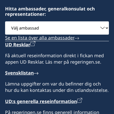
Segara Village Hotel
Timor Plaza, CBD2, 2nd floor, no. 214, Dili,
Besök tas emot på förfrågan.
Jl. Segara Ayu, Sanur,
Timor-Leste
Hitta ambassader, generalkonsulat och
Denpasar 80228
Honorärkonsul
representationer:
Bali - Indonesia
Välj
Besök tas emot på förfrågan.
Ian Clough
ambassad
Besökstid:
Honorärkonsul
måndag till fredag,
Se en lista över alla ambassader
kl. 10.00 – 13.00, 14.00 – 15.00
UD Resklar
Monica Mendes Da Silva
Honorärkonsul
Få aktuell reseinformation direkt i fickan med
appen UD Resklar. Läs mer på regeringen.se.
Catharine Palmira Oprandi Arnany
Svensklistan
Konsulär assistent
Lämna uppgifter om var du befinner dig och
Dayu Mita
hur du kan kontaktas under din utlandsvistelse.
UD:s generella reseinformation
På regeringen.se finns generell information