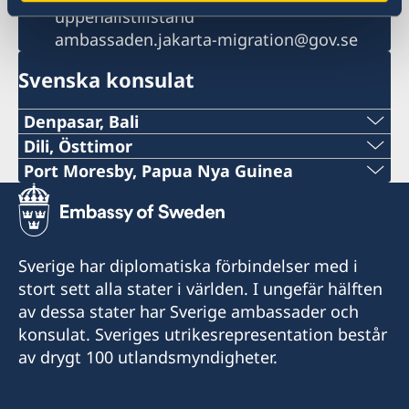
uppehållstillstånd
ambassaden.jakarta-migration@gov.se
Svenska konsulat
Denpasar, Bali
Telefon:
Dili, Östtimor
Telefon Timor:
Port Moresby, Papua Nya Guinea
+62-361-282 223
Telefon:
+670 777 05556
Mobiltelefon:
+675 325 5411
Telepon Portugal / WA
Sverige har diplomatiska förbindelser med i
+62822 6699 6429
E-post:
stort sett alla stater i världen. I ungefär hälften
+351 925 344 114
E-post:
av dessa stater har Sverige ambassader och
pngsweden@brianbell.com.pg
E-post:
konsulat. Sveriges utrikesrepresentation består
swedishconsulatebali@gmail.com
Level 2, Brian Bell Plaza
av drygt 100 utlandsmyndigheter.
mms@mdslegal.tl
Turumu Street, Boroko
Sveriges konsulat: