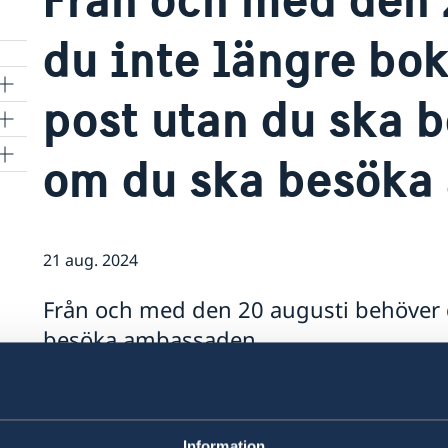
du inte längre bok
post utan du ska b
om du ska besöka
21 aug. 2024
Från och med den 20 augusti behöver d
besöka ambassaden.
Det innebär att du som vill ansöka om ett nytt 
handling eller besöka ambassaden för en expe
hit. Om du planerar att besöka oss efter 20 aug
Information