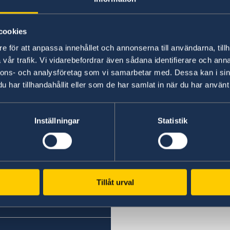
länken. Där kan du också få mer information 
ett nytt pass/nationellt id-kort.
cookies
e för att anpassa innehållet och annonserna till användarna, tillh
Senast uppdaterad 21 aug. 2024, 10.16
vår trafik. Vi vidarebefordrar även sådana identifierare och anna
nnons- och analysföretag som vi samarbetar med. Dessa kan i sin
har tillhandahållit eller som de har samlat in när du har använt 
Inställningar
Statistik
Svenska konsulat
Denpasar, Bali
Telefon:
Dili, Östtimor
Telefon Timor:
Port Moresby, Papua N
+62-361-282 223
Tillåt urval
Telefon:
+670 777 05556
Mobiltelefon:
+675 325 5411
Telepon Portugal / WA
+62822 6699 6429