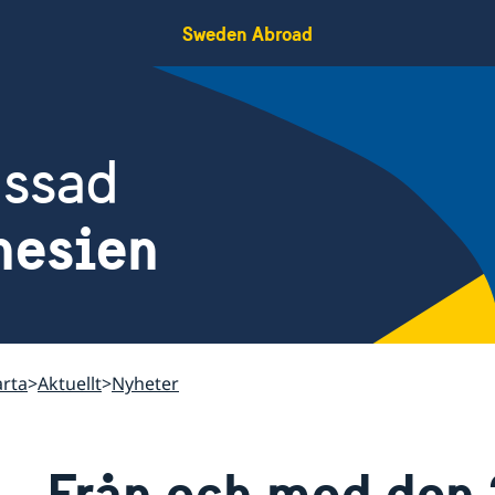
Sweden Abroad
assad
nesien
arta
Aktuellt
Nyheter
Från och med den 