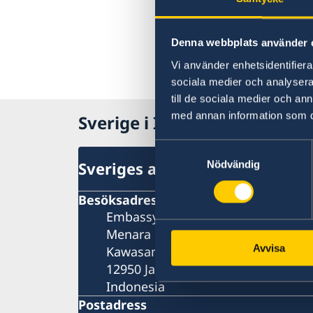
Denna webbplats använder 
Vi använder enhetsidentifierar
sociala medier och analysera 
till de sociala medier och a
med annan information som du 
Sverige i Indonesien
Samtyckesval
Nödvändig
Sveriges ambassad
Besöksadress
Embassy of Sweden
Menara Rajawali, 9th floor
Avvisa
Kawasan Mega Kuningan, Lot 5.1
12950 Jakarta
Indonesia
Postadress