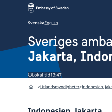
Svenska
English
Sveriges amb
Jakarta, Indo
Lokal tid
13:47
Utlandsmyndigheter
Indonesien, Jak
Indonesien, Jakarta