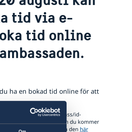
a tid via e-
oka tid online
 ambassaden.
u ha en bokad tid online för att
pass/id-handling, hämta pass/id-
ditionstid måste boka innan du kommer
usti kan du boka din tid via den
här
Om