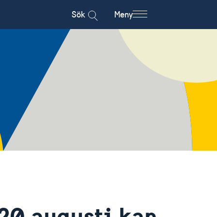
Sök
Meny
20 augusti kan