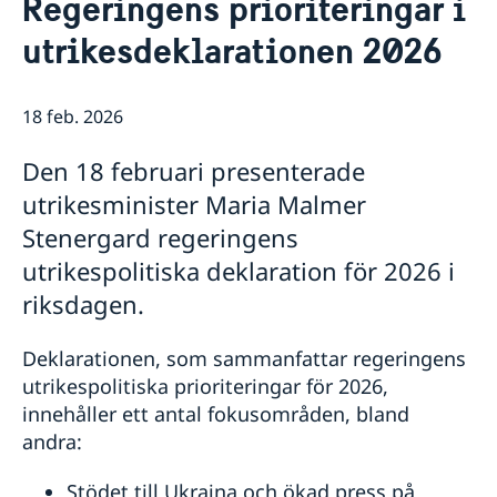
Regeringens prioriteringar i
Om oss
utrikesdeklarationen 2026
Ambassadens personal
Så stöttar vi svenska företag
Lediga tjänster och praktik
Vi är en resurs för svenska företag
Aktuellt
Netikett
Team Sweden
18 feb. 2026
Dataskyddspolicy (GDPR)
Nyheter
Så kan du få stöd
Kamerabevakning vid ambassaden
Evenemang
Svenska företag i Indonesien
Den 18 februari presenterade
Anmäl handelshinder
utrikesminister Maria Malmer
Stenergard regeringens
utrikespolitiska deklaration för 2026 i
riksdagen.
Deklarationen, som sammanfattar regeringens
utrikespolitiska prioriteringar för 2026,
innehåller ett antal fokusområden, bland
andra:
Stödet till Ukraina och ökad press på