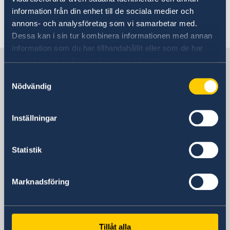
information från din enhet till de sociala medier och
annons- och analysföretag som vi samarbetar med.
Senast uppdaterad 19 feb. 2026, 09.51
Dessa kan i sin tur kombinera informationen med annan
information som du har tillhandahållit eller som de har
samlat in när du har använt deras tjänster.
Sverige i Indonesien
Samtyckesval
Nödvändig
Sveriges ambassad
Inställningar
Besöksadress
Embassy of Sweden
Menara Rajawali, 9th floor
Statistik
Kawasan Mega Kuningan, Lot 5.1
12950 Jakarta
Marknadsföring
Indonesia
Postadress
Embassy of Sweden
Menara Rajawali, 9th floor
Tillåt alla