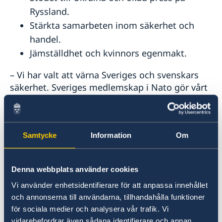
Ryssland.
Stärkta samarbeten inom säkerhet och
handel.
Jämställdhet och kvinnors egenmakt.
– Vi har valt att värna Sveriges och svenskars
säkerhet. Sveriges medlemskap i Nato gör vårt
land säkrare. Vi står inte ensamma i en orolig
tid, säger utrikesminister Maria Malmer
Stenergard.
Samtycke
Information
Om
Läs pressmeddelandet om utrikesdeklarationen
på regeringen.se.
Denna webbplats använder cookies
Vi använder enhetsidentifierare för att anpassa innehållet
Läs hela utrikesdeklarationen på regeringen.se.
och annonserna till användarna, tillhandahålla funktioner
för sociala medier och analysera vår trafik. Vi
vidarebefordrar även sådana identifierare och annan