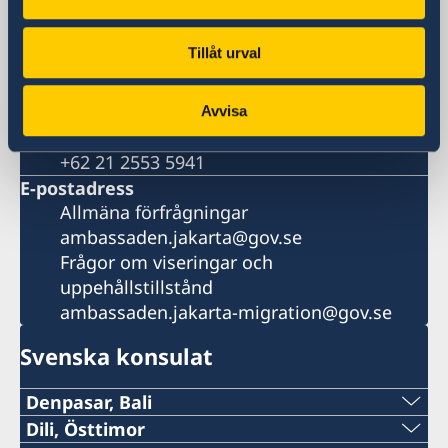
Kawasan Mega Kuningan, Lot 5.1
12950 Jakarta
Tillåt urval
Indonesia
Telefonnummer
+62 21 2553 5900
Avvisa
Fax
+62 21 2553 5941
E-postadress
Allmäna förfrågningar
ambassaden.jakarta@gov.se
Frågor om viseringar och
uppehållstillstånd
ambassaden.jakarta-migration@gov.se
Svenska konsulat
Denpasar, Bali
Telefon:
Dili, Östtimor