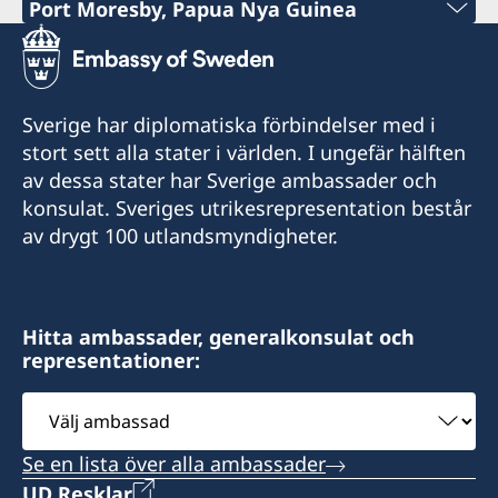
Telefon Timor:
Port Moresby, Papua Nya Guinea
+62-361-282 223
Telefon:
+670 777 05556
Mobiltelefon:
+675 325 5411
Telepon Portugal / WA
Sverige har diplomatiska förbindelser med i
+62822 6699 6429
E-post:
stort sett alla stater i världen. I ungefär hälften
+351 925 344 114
E-post:
av dessa stater har Sverige ambassader och
pngsweden@brianbell.com.pg
E-post:
konsulat. Sveriges utrikesrepresentation består
swedishconsulatebali@gmail.com
Level 2, Brian Bell Plaza
av drygt 100 utlandsmyndigheter.
mms@mdslegal.tl
Turumu Street, Boroko
Sveriges konsulat:
Segara Village Hotel
Timor Plaza, CBD2, 2nd floor, no. 214, Dili,
Besök tas emot på förfrågan.
Jl. Segara Ayu, Sanur,
Timor-Leste
Hitta ambassader, generalkonsulat och
Denpasar 80228
Honorärkonsul
representationer:
Bali - Indonesia
Välj
Besök tas emot på förfrågan.
Ian Clough
ambassad
Besökstid:
Honorärkonsul
måndag till fredag,
Se en lista över alla ambassader
kl. 10.00 – 13.00, 14.00 – 15.00
UD Resklar