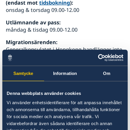
(endast mot
tidsbokning
):
onsdag & torsdag 09.00-12.00
Utlämnande av pass:
måndag & tisdag 09.00-12.00
Migrationsärenden:
Generalkonsulatet i Hongkong handlägger inte
migrationsärenden. Vänligen kontakta
Migrationsverket
eller
ambassaden i Peking
alt.
generalkonsulatet i Shanghai
för svar på dina
Samtycke
Information
Om
frågor.
Helgdagar 2026
Denna webbplats använder cookies
1 januari
Vi använder enhetsidentifierare för att anpassa innehållet
Nyårsdagen
och annonserna till användarna, tillhandahålla funktioner
för sociala medier och analysera vår trafik. Vi
17 februari
vidarebefordrar även sådana identifierare och annan