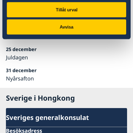
19 oktober
Tillåt urval
Dagen efter Chung Yeung Festivalen
Avvisa
24 december
Julafton
25 december
Juldagen
31 december
Nyårsafton
Sverige i Hongkong
Sveriges generalkonsulat
Besöksadress