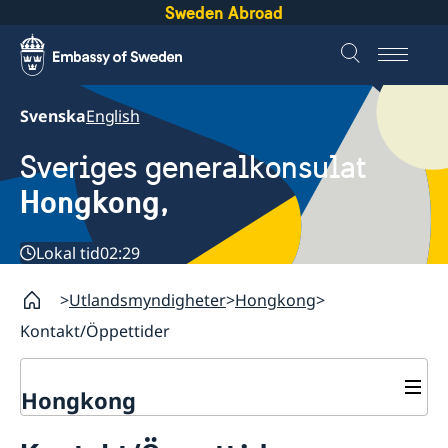
Sweden Abroad
Svenska
English
Sveriges generalkonsulat
Hongkong,
Lokal tid
02:29
Utlandsmyndigheter
Hongkong
Kontakt/Öppettider
Hongkong
Om oss